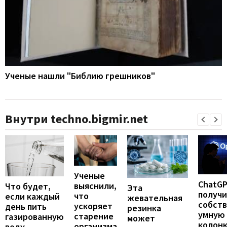
Ученые нашли "Библию грешников"
Внутри techno.bigmir.net
Ученые
ChatG
выяснили,
Что будет,
Эта
получ
что
если каждый
жевательная
собст
ускоряет
день пить
резинка
умную
старение
газированную
может
колонк
организма
воду