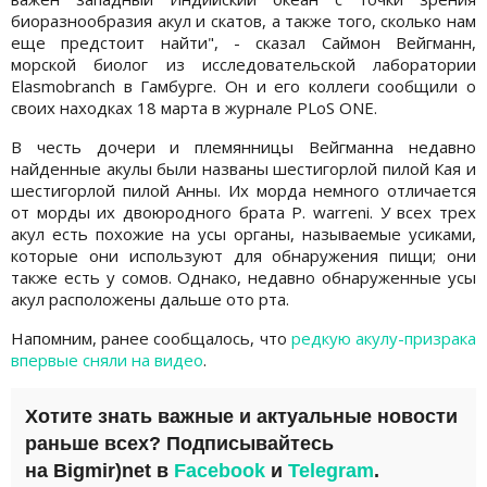
биоразнообразия акул и скатов, а также того, сколько нам
еще предстоит найти", - сказал Саймон Вейгманн,
морской биолог из исследовательской лаборатории
Elasmobranch в Гамбурге. Он и его коллеги сообщили о
своих находках 18 марта в журнале PLoS ONE.
В честь дочери и племянницы Вейгманна недавно
найденные акулы были названы шестигорлой пилой Кая и
шестигорлой пилой Анны. Их морда немного отличается
от морды их двоюродного брата P. warreni. У всех трех
акул есть похожие на усы органы, называемые усиками,
которые они используют для обнаружения пищи; они
также есть у сомов. Однако, недавно обнаруженные усы
акул расположены дальше ото рта.
Напомним, ранее сообщалось, что
редкую акулу-призрака
впервые сняли на видео
.
Хотите знать важные и актуальные новости
раньше всех? Подписывайтесь
на
Bigmir)net
в
Facebook
и
Telegram
.