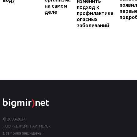
изменить
появил
на самом
подход к
первы
деле
профилактике
подро
опасных
заболеваний
© 2000-2024,
ТОВ «КЕПРЕЙТ ПАРТНЕРС».
Все права защищены.