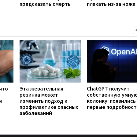
предсказать смерть
плакать из-за ножа
что
Эта жевательная
ChatGPT получит
е
резинка может
собственную умну
м
изменить подход к
колонку: появились
профилактике опасных
первые подробност
заболеваний