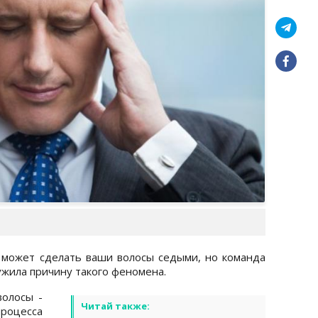
 может сделать ваши волосы седыми, но команда
ужила причину такого феномена.
волосы -
Читай также:
роцесса