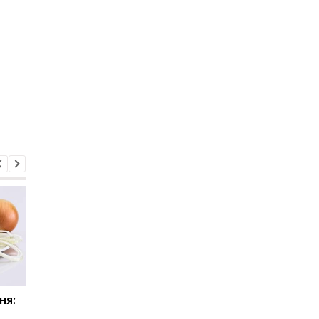
ня:
Интересный факт дня:
Интересный факт дн
Долгие космические
Во время карантина 