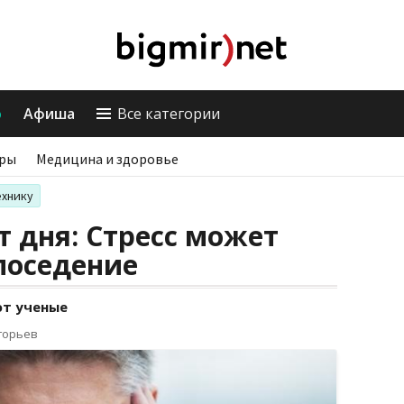
о
Афиша
Все категории
ры
Медицина и здоровье
ехнику
 дня: Стресс может
поседение
ют ученые
горьев