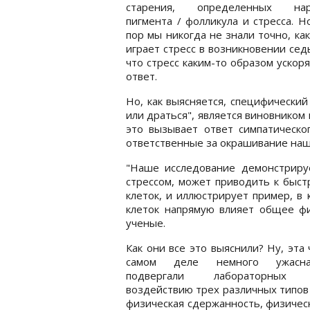
старения, определенных нар
пигмента / фолликула и стресса. Н
пор мы никогда не знали точно, ка
играет стресс в возникновении се
что стресс каким-то образом уско
ответ.
Но, как выясняется, специфический
или драться", является виновником 
это вызывает ответ симпатическог
ответственные за окрашивание наш
"Наше исследование демонстрируе
стрессом, может приводить к быст
клеток, и иллюстрирует пример, в
клеток напрямую влияет общее физ
ученые.
Как они все это выяснили? Ну, эта 
самом деле немного ужасн
подвергали лабораторных
воздействию трех различных типов 
физическая сдержанность, физичес