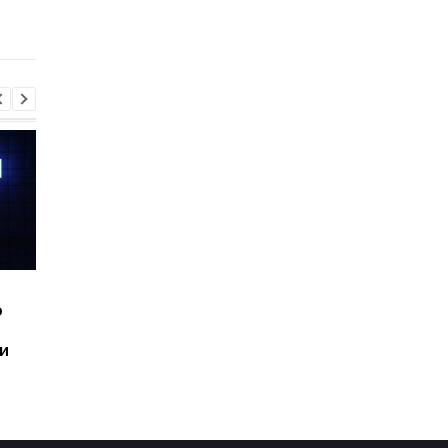
полеты уничтожают
за COVID молний был
кровь
меньше
Шесть смартфонов за
Назван самый люби
ю
год: Nothing готовит
iPhone пользователе
самый масштабный
и это не новый флаг
и
запуск в своей истории