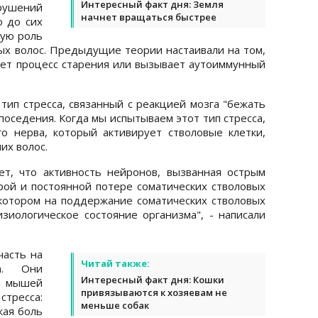
Интересный факт дня: Земля
ушений
начнет вращаться быстрее
о до сих
кую роль
дых волос. Предыдущие теории настаивали на том,
ряет процесс старения или вызывает аутоиммунный
 тип стресса, связанный с реакцией мозга "бежать
поседения. Когда мы испытываем этот тип стресса,
о нерва, который активирует стволовые клетки,
их волос.
т, что активность нейронов, вызванная острым
рой и постоянной потере соматических стволовых
 котором на поддержание соматических стволовых
иологическое состояние организма", - написали
часть на
Читай также:
а. Они
Интересный факт дня: Кошки
 мышей
привязываются к хозяевам не
стресса:
меньше собак
кая боль