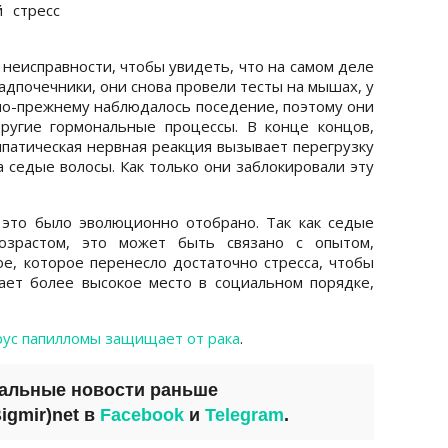
й стресс
 неисправности, чтобы увидеть, что на самом деле
дпочечники, они снова провели тесты на мышах, у
 по-прежнему наблюдалось поседение, поэтому они
ругие гормональные процессы. В конце концов,
мпатическая нервная реакция вызывает перегрузку
а седые волосы. Как только они заблокировали эту
 это было эволюционно отобрано. Так как седые
озрастом, это может быть связано с опытом,
е, которое перенесло достаточно стресса, чтобы
ает более высокое место в социальном порядке,
рус папилломы защищает от рака
.
уальные новости раньше
igmir)net
в
Facebook
и
Telegram
.