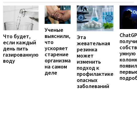
Ученые
ChatG
выяснили,
Что будет,
Эта
получ
что
если каждый
жевательная
собст
ускоряет
день пить
резинка
умную
старение
газированную
может
колонк
организма
воду
изменить
появил
на самом
подход к
первы
деле
профилактике
подро
опасных
заболеваний