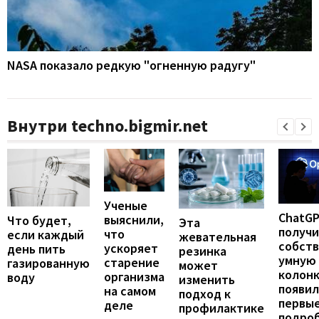
NASA показало редкую "огненную радугу"
Внутри techno.bigmir.net
Ученые
ChatG
выяснили,
Что будет,
Эта
получ
что
если каждый
жевательная
собст
ускоряет
день пить
резинка
умную
старение
газированную
может
колонк
организма
воду
изменить
появил
на самом
подход к
первы
деле
профилактике
подро