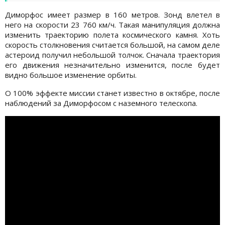
Диморфос имеет размер в 160 метров. Зонд влетел в
него на скорости 23 760 км/ч. Такая манипуляция должна
изменить траекторию полета космического камня. Хоть
скорость столкновения считается большой, на самом деле
астероид получил небольшой толчок. Сначала траектория
его движения незначительно изменится, после будет
видно большое изменение орбиты.
О 100% эффекте миссии станет известно в октябре, после
наблюдений за Диморфосом с наземного телескопа.