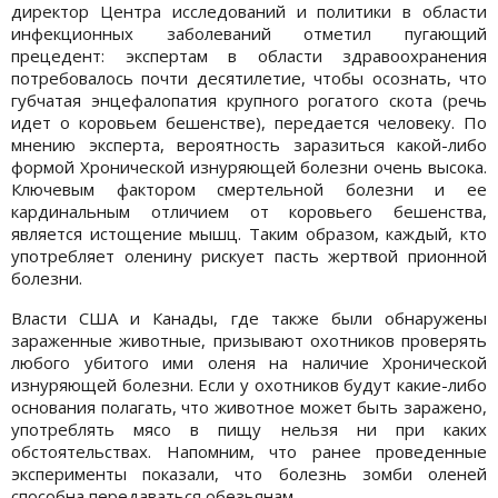
директор Центра исследований и политики в области
инфекционных заболеваний отметил пугающий
прецедент: экспертам в области здравоохранения
потребовалось почти десятилетие, чтобы осознать, что
губчатая энцефалопатия крупного рогатого скота (речь
идет о коровьем бешенстве), передается человеку. По
мнению эксперта, вероятность заразиться какой-либо
формой Хронической изнуряющей болезни очень высока.
Ключевым фактором смертельной болезни и ее
кардинальным отличием от коровьего бешенства,
является истощение мышц. Таким образом, каждый, кто
употребляет оленину рискует пасть жертвой прионной
болезни.
Власти США и Канады, где также были обнаружены
зараженные животные, призывают охотников проверять
любого убитого ими оленя на наличие Хронической
изнуряющей болезни. Если у охотников будут какие-либо
основания полагать, что животное может быть заражено,
употреблять мясо в пищу нельзя ни при каких
обстоятельствах. Напомним, что ранее проведенные
эксперименты показали, что болезнь зомби оленей
способна передаваться обезьянам.