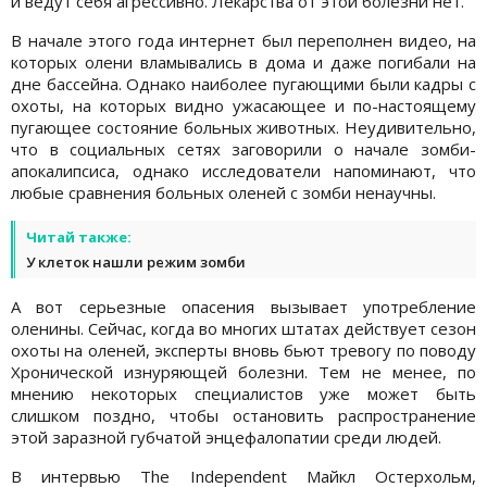
и ведут себя агрессивно. Лекарства от этой болезни нет.
В начале этого года интернет был переполнен видео, на
которых олени вламывались в дома и даже погибали на
дне бассейна. Однако наиболее пугающими были кадры с
охоты, на которых видно ужасающее и по-настоящему
пугающее состояние больных животных. Неудивительно,
что в социальных сетях заговорили о начале зомби-
апокалипсиса, однако исследователи напоминают, что
любые сравнения больных оленей с зомби ненаучны.
Читай также:
У клеток нашли режим зомби
А вот серьезные опасения вызывает употребление
оленины. Сейчас, когда во многих штатах действует сезон
охоты на оленей, эксперты вновь бьют тревогу по поводу
Хронической изнуряющей болезни. Тем не менее, по
мнению некоторых специалистов уже может быть
слишком поздно, чтобы остановить распространение
этой заразной губчатой энцефалопатии среди людей.
В интервью The Independent Майкл Остерхольм,