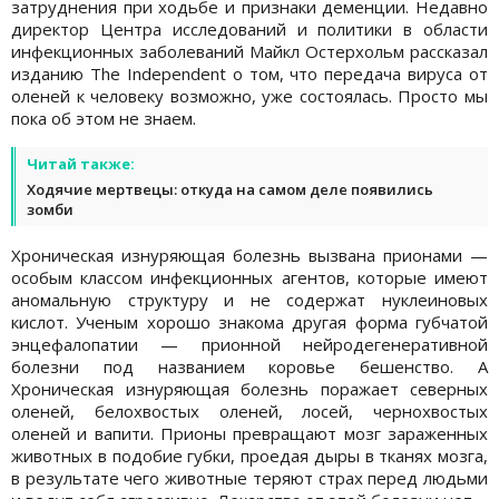
затруднения при ходьбе и признаки деменции. Недавно
директор Центра исследований и политики в области
инфекционных заболеваний Майкл Остерхольм рассказал
изданию The Independent о том, что передача вируса от
оленей к человеку возможно, уже состоялась. Просто мы
пока об этом не знаем.
Читай также:
Ходячие мертвецы: откуда на самом деле появились
зомби
Хроническая изнуряющая болезнь вызвана прионами —
особым классом инфекционных агентов, которые имеют
аномальную структуру и не содержат нуклеиновых
кислот. Ученым хорошо знакома другая форма губчатой
энцефалопатии — прионной нейродегенеративной
болезни под названием коровье бешенство. А
Хроническая изнуряющая болезнь поражает северных
оленей, белохвостых оленей, лосей, чернохвостых
оленей и вапити. Прионы превращают мозг зараженных
животных в подобие губки, проедая дыры в тканях мозга,
в результате чего животные теряют страх перед людьми