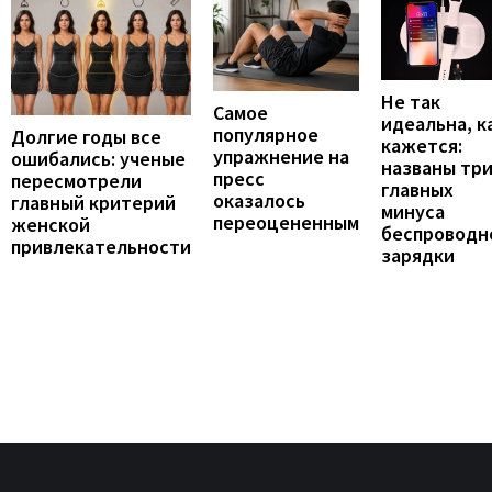
Не так
Самое
идеальна, к
популярное
Долгие годы все
кажется:
упражнение на
ошибались: ученые
названы тр
пресс
пересмотрели
главных
оказалось
главный критерий
минуса
переоцененным
женской
беспроводн
привлекательности
зарядки