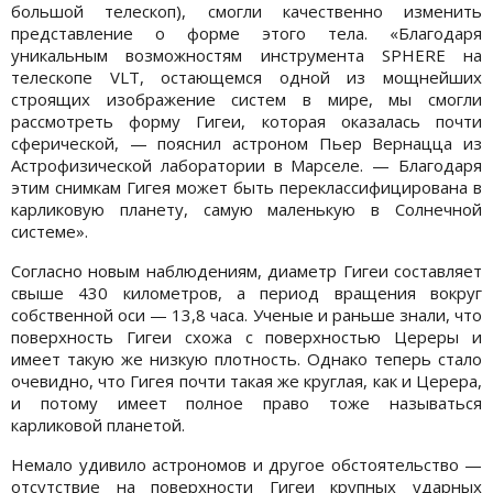
большой телескоп), смогли качественно изменить
представление о форме этого тела. «Благодаря
уникальным возможностям инструмента SPHERE на
телескопе VLT, остающемся одной из мощнейших
строящих изображение систем в мире, мы смогли
рассмотреть форму Гигеи, которая оказалась почти
сферической, — пояснил астроном Пьер Вернацца из
Астрофизической лаборатории в Марселе. — Благодаря
этим снимкам Гигея может быть переклассифицирована в
карликовую планету, самую маленькую в Солнечной
системе».
Согласно новым наблюдениям, диаметр Гигеи составляет
свыше 430 километров, а период вращения вокруг
собственной оси — 13,8 часа. Ученые и раньше знали, что
поверхность Гигеи схожа с поверхностью Цереры и
имеет такую же низкую плотность. Однако теперь стало
очевидно, что Гигея почти такая же круглая, как и Церера,
и потому имеет полное право тоже называться
карликовой планетой.
Немало удивило астрономов и другое обстоятельство —
отсутствие на поверхности Гигеи крупных ударных