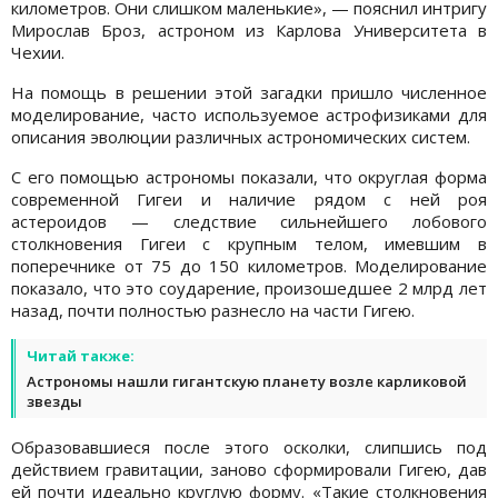
километров. Они слишком маленькие», — пояснил интригу
Мирослав Броз, астроном из Карлова Университета в
Чехии.
На помощь в решении этой загадки пришло численное
моделирование, часто используемое астрофизиками для
описания эволюции различных астрономических систем.
С его помощью астрономы показали, что округлая форма
современной Гигеи и наличие рядом с ней роя
астероидов — следствие сильнейшего лобового
столкновения Гигеи с крупным телом, имевшим в
поперечнике от 75 до 150 километров. Моделирование
показало, что это соударение, произошедшее 2 млрд лет
назад, почти полностью разнесло на части Гигею.
Читай также:
Астрономы нашли гигантскую планету возле карликовой
звезды
Образовавшиеся после этого осколки, слипшись под
действием гравитации, заново сформировали Гигею, дав
ей почти идеально круглую форму. «Такие столкновения