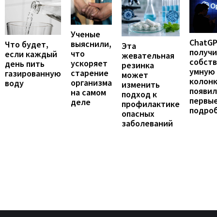
Ученые
ChatG
выяснили,
Что будет,
Эта
получ
что
если каждый
жевательная
собст
ускоряет
день пить
резинка
умную
старение
газированную
может
колонк
организма
воду
изменить
появил
на самом
подход к
первы
деле
профилактике
подро
опасных
заболеваний