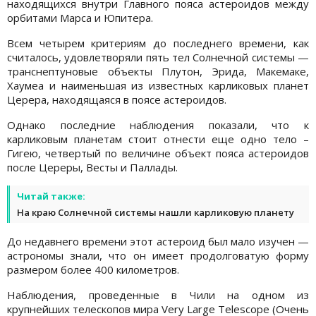
находящихся внутри Главного пояса астероидов между
орбитами Марса и Юпитера.
Всем четырем критериям до последнего времени, как
считалось, удовлетворяли пять тел Солнечной системы —
транснептуновые объекты Плутон, Эрида, Макемаке,
Хаумеа и наименьшая из известных карликовых планет
Церера, находящаяся в поясе астероидов.
Однако последние наблюдения показали, что к
карликовым планетам стоит отнести еще одно тело –
Гигею, четвертый по величине объект пояса астероидов
после Цереры, Весты и Паллады.
Читай также:
На краю Солнечной системы нашли карликовую планету
До недавнего времени этот астероид был мало изучен —
астрономы знали, что он имеет продолговатую форму
размером более 400 километров.
Наблюдения, проведенные в Чили на одном из
крупнейших телескопов мира Very Large Telescope (Очень