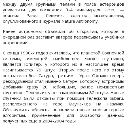
между двумя крупными телами в поясе астероидов
уникальны для последних 3-4 миллиардов лет», —
пояснил Равел Севечек, соавтор исследования,
опубликованного в журнале Nature Astronomy.
Ранее астрономы объявили об открытии, которое в
очередной раз заставит авторов переписывать учебники
астрономии.
С конца 1990-х годов считалось, что планетой Солнечной
системы, имеющей наибольшее число спутников,
является Юпитер, у которого их в настоящее время
насчитывается 79 штук. Вторым после него по этому
показателю был Сатурн, третьим – Уран. Однако теперь
рекордсменом стал именно Сатурн, которому астрономы
добавили сразу 20 небольших, ранее неизвестных
спутников. Теперь их у него как минимум 82 штуки. Новые
спутники были открыты при помощи телескопа Subaru,
расположенного на горе Мауна-Кеа на Гавайях.
Обнаружить объекты позволили новые компьютерные
алгоритмы, примененные для обработки данных,
полученных еще в 2004-2004 годы.