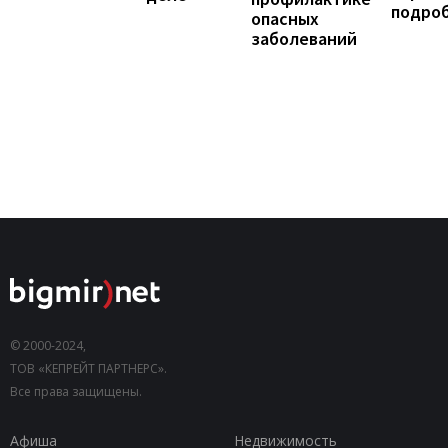
подро
опасных
заболеваний
© 2000-2024,
ТОВ «КЕПРЕЙТ ПАРТНЕРС».
Все права защищены.
Афиша
Недвижимость