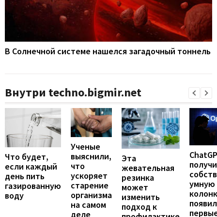
В Солнечной системе нашелся загадочный тоннель
Внутри techno.bigmir.net
Ученые
ChatG
выяснили,
Что будет,
Эта
получ
что
если каждый
жевательная
собст
ускоряет
день пить
резинка
умную
старение
газированную
может
колонк
организма
воду
изменить
появил
на самом
подход к
первы
деле
профилактике