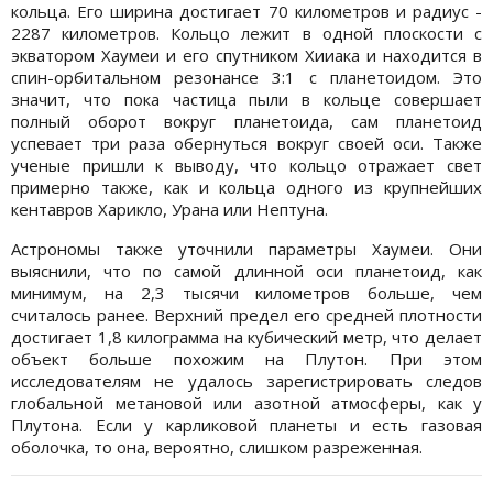
кольца. Его ширина достигает 70 километров и радиус -
2287 километров. Кольцо лежит в одной плоскости с
экватором Хаумеи и его спутником Хииака и находится в
спин-орбитальном резонансе 3:1 с планетоидом. Это
значит, что пока частица пыли в кольце совершает
полный оборот вокруг планетоида, сам планетоид
успевает три раза обернуться вокруг своей оси. Также
ученые пришли к выводу, что кольцо отражает свет
примерно также, как и кольца одного из крупнейших
кентавров Харикло, Урана или Нептуна.
Астрономы также уточнили параметры Хаумеи. Они
выяснили, что по самой длинной оси планетоид, как
минимум, на 2,3 тысячи километров больше, чем
считалось ранее. Верхний предел его средней плотности
достигает 1,8 килограмма на кубический метр, что делает
объект больше похожим на Плутон. При этом
исследователям не удалось зарегистрировать следов
глобальной метановой или азотной атмосферы, как у
Плутона. Если у карликовой планеты и есть газовая
оболочка, то она, вероятно, слишком разреженная.