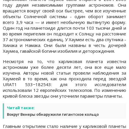
году двумя независимыми группами астрономов. Она
вращается вокруг своей оси быстрее, чем все изученные
объекты Солнечной системы - один оборот занимает
всего 3,9 часа — и имеет необычную вытянутую форму.
Один год на планетоиде длится почти 103 тысячи дней и
во время перигелия он подходит к Солнцу на расстояние
37 астрономических единиц. У Хаумеи есть два спутника -
Хииака и Намака. Они были названы в честь дочерей
Хаумеа, гавайской богини изобилия и деторождения.
Несмотря на то, что карликовая планета известна
астрономам уже более десяти лет, она все еще мало
изучена. Авторы новой статьи провели наблюдения за
Хаумеей в то время, как она проходила перед звездой
URAT1 533−182543: для этого исследователи
использовали 12 европейских телескопов. По изменению
кривой блеска звезды они уточнили параметры планеты.
Читай также:
Вокруг Венеры обнаружили гигантское кольцо
Главным открытием стало наличие у карликовой планеты