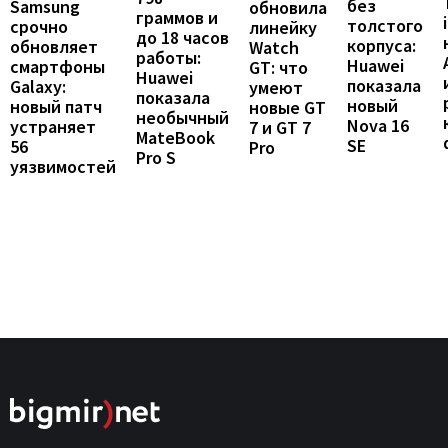
без
Samsung
обновила
граммов и
толстого
срочно
линейку
до 18 часов
корпуса:
обновляет
Watch
работы:
Huawei
смартфоны
GT: что
Huawei
показала
Galaxy:
умеют
показала
новый
новый патч
новые GT
необычный
Nova 16
устраняет
7 и GT 7
MateBook
SE
56
Pro
Pro S
уязвимостей