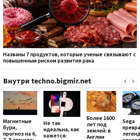
Названы 7 продуктов, которые ученые связывают с
повышенным риском развития рака
Внутри techno.bigmir.net
Более 1600
Магнитные
Sega
Не так
лет под
бури,
превр
идеальна, как
землей: в
прогноз на 6,
леген
кажется:
Англии
7, 8 августа:
консол