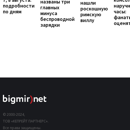
названы три
нашли
подробности
наруч
главных
роскошную
по дням
часы:
минуса
римскую
фанат
беспроводной
виллу
оценя
зарядки
© 2000-2024,
ТОВ «КЕПРЕЙТ ПАРТНЕРС».
Все права защищены.