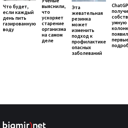
Ученые
ChatG
выяснили,
Что будет,
Эта
получ
что
если каждый
жевательная
собст
ускоряет
день пить
резинка
умную
старение
газированную
может
колонк
организма
воду
изменить
появил
на самом
подход к
первы
деле
профилактике
подро
опасных
заболеваний