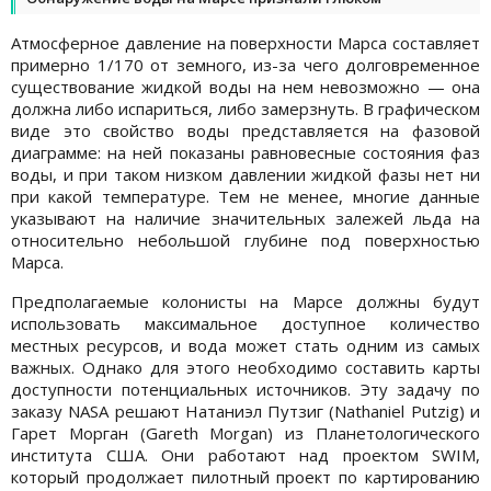
Атмосферное давление на поверхности Марса составляет
примерно 1/170 от земного, из-за чего долговременное
существование жидкой воды на нем невозможно — она
должна либо испариться, либо замерзнуть. В графическом
виде это свойство воды представляется на фазовой
диаграмме: на ней показаны равновесные состояния фаз
воды, и при таком низком давлении жидкой фазы нет ни
при какой температуре. Тем не менее, многие данные
указывают на наличие значительных залежей льда на
относительно небольшой глубине под поверхностью
Марса.
Предполагаемые колонисты на Марсе должны будут
использовать максимальное доступное количество
местных ресурсов, и вода может стать одним из самых
важных. Однако для этого необходимо составить карты
доступности потенциальных источников. Эту задачу по
заказу NASA решают Натаниэл Путзиг (Nathaniel Putzig) и
Гарет Морган (Gareth Morgan) из Планетологического
института США. Они работают над проектом SWIM,
который продолжает пилотный проект по картированию