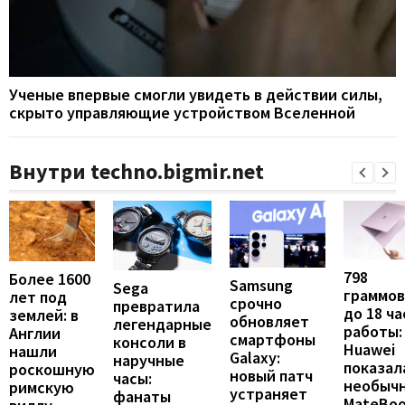
Ученые впервые смогли увидеть в действии силы,
скрыто управляющие устройством Вселенной
Внутри techno.bigmir.net
798
Более 1600
Samsung
Sega
граммов
лет под
срочно
превратила
до 18 ча
землей: в
обновляет
легендарные
работы:
Англии
смартфоны
консоли в
Huawei
нашли
Galaxy:
наручные
показал
роскошную
новый патч
часы:
необыч
римскую
устраняет
фанаты
MateBo