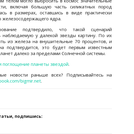
м телом могло выбросить в космос значительные
сти, включая большую часть силикатных пород
ась в размерах, оставшись в виде практически
го железосодержащего ядра.
ование подтвердило, что такой сценарий
ь наблюдаемую у далекой звезды картину. По их
ять из железа на внушительные 70 процентов, и
на подтвердится, это будет первым известным
ланет далеко за пределами Солнечной системы.
и поглощение планеты звездой
.
ные новости раньше всех? Подписывайтесь на
book.com/bigmir.net
.
татьи, подпишись: