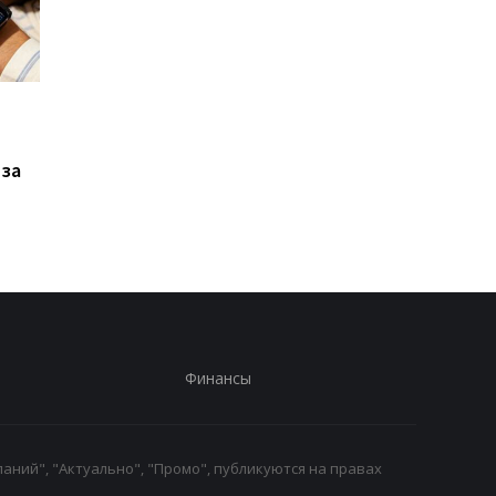
Xiaomi выпустила Redmi
Фанаты GTA 6
17, но новый смартфон
дождались: Rockstar
оказался хуже
раскрыла дату
 за
предыдущей модели
большого показа и
удивила местом
премьеры
Финансы
аний", "Актуально", "Промо", публикуются на правах