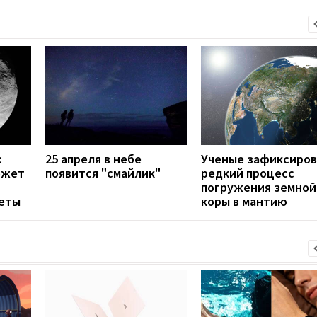
:
25 апреля в небе
Ученые зафиксиро
ожет
появится "смайлик"
редкий процесс
погружения земной
еты
коры в мантию