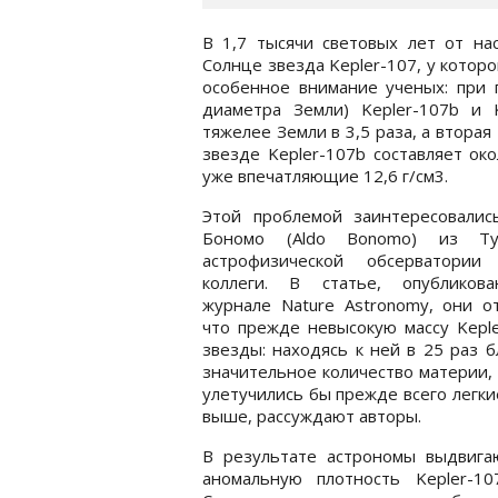
В 1,7 тысячи световых лет от на
Солнце звезда Kepler-107, у котор
особенное внимание ученых: при 
диаметра Земли) Kepler-107b и K
тяжелее Земли в 3,5 раза, а вторая
звезде Kepler-107b составляет ок
уже впечатляющие 12,6 г/см3.
Этой проблемой заинтересовалис
Бономо (Aldo Bonomo) из Ту
астрофизической обсерватори
коллеги. В статье, опубликов
журнале Nature Astronomy, они о
что прежде невысокую массу Keple
звезды: находясь к ней в 25 раз 
значительное количество материи,
улетучились бы прежде всего легки
выше, рассуждают авторы.
В результате астрономы выдвигаю
аномальную плотность Kepler-1