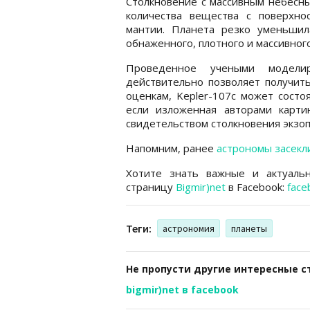
Столкновение с массивным небесны
количества вещества с поверхно
мантии. Планета резко уменьшил
обнаженного, плотного и массивно
Проведенное учеными моделир
действительно позволяет получит
оценкам, Kepler-107с может состо
если изложенная авторами карти
свидетельством столкновения экзоп
Напомним, ранее
астрономы засекл
Хотите знать важные и актуаль
страницу
Bigmir)net
в Facebook:
face
Теги:
астрономия
планеты
Не пропусти другие интересные с
bigmir)net в facebook