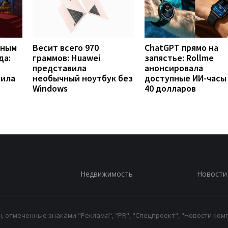
вным
Весит всего 970
ChatGPT прямо на
да:
граммов: Huawei
запястье: Rollme
представила
анонсировала
рила
необычный ноутбук без
доступные ИИ-часы
Windows
40 долларов
Недвижимость
Новости
 отмеченные знаками "Реклама", "PR", "Спецпроект", "Новости комп