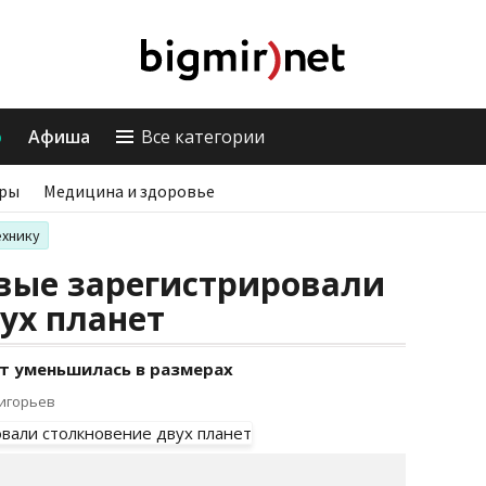
о
Афиша
Все категории
ры
Медицина и здоровье
ехнику
вые зарегистрировали
ух планет
ет уменьшилась в размерах
ригорьев