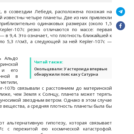
с, в созвездии Лебедя, расположена похожая на
ой известны четыре планеты. Две из них привлекли
приблизительно одинаковых размерах (около 1,5
epler-107c резко отличаются по массе: первая
 — в 9,4. Это означает, что плотность ближайшей к
оло 5,3 г/см3, а следующей за ней Kepler-107c —
ь Альдо
Читай также:
ринской
Окольцевали: У астероида впервые
и и его
обнаружили пояс как у Сатурна
анной в
тметили,
r-107b связывали с расстоянием до материнской
ближе, чем Земля к Солнцу, планета может терять
 уносимой звездным ветром. Однако в этом случае
е вещества, а средняя плотность планеты была бы
т альтернативную гипотезу, которая связывает
07с с пережитой ею космической катастрофой.