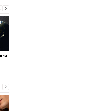
вали
Точки над "И"
"Фактура медуз": в 
расставлены: почему
появились невероят
Марс стали называть
четкие фото Юпите
"красной планетой"