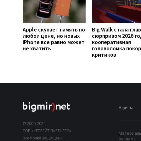
Apple скупает память по
Big Walk стала гла
любой цене, но новых
сюрпризом 2026 го
iPhone все равно может
кооперативная
не хватить
головоломка поко
критиков
Афиша
© 2000-2024,
ТОВ «КЕПРЕЙТ ПАРТНЕРС».
Материалы,
Все права защищены.
рекламы.