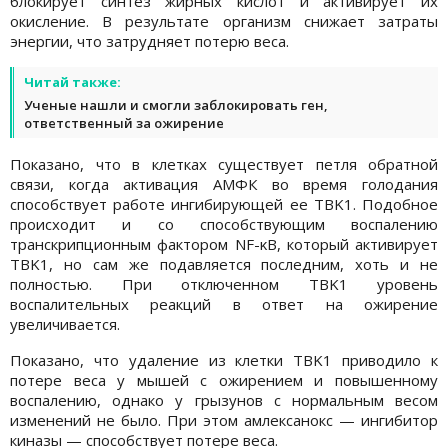
блокирует синтез жирных кислот и активирует их
окисление. В результате организм снижает затраты
энергии, что затрудняет потерю веса.
Читай также:
Ученые нашли и смогли заблокировать ген,
ответственный за ожирение
Показано, что в клетках существует петля обратной
связи, когда активация АМФК во время голодания
способствует работе ингибирующей ее TBK1. Подобное
происходит и со способствующим воспалению
транскрипционным фактором NF-κB, который активирует
TBK1, но сам же подавляется последним, хоть и не
полностью. При отключенном TBK1 уровень
воспалительных реакций в ответ на ожирение
увеличивается.
Показано, что удаление из клетки TBK1 приводило к
потере веса у мышей с ожирением и повышенному
воспалению, однако у грызунов с нормальным весом
изменений не было. При этом амлексанокс — ингибитор
киназы — способствует потере веса.