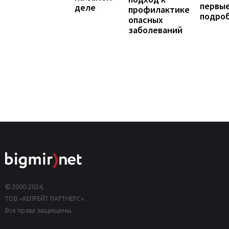
первы
деле
профилактике
подро
опасных
заболеваний
© 2000-2024,
ТОВ «КЕПРЕЙТ ПАРТНЕРС».
Все права защищены.