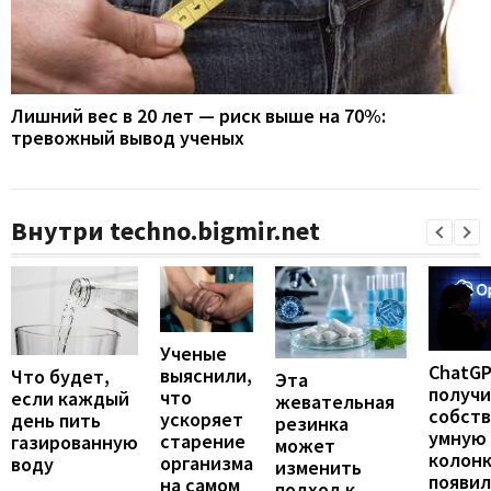
Лишний вес в 20 лет — риск выше на 70%:
тревожный вывод ученых
Внутри techno.bigmir.net
Ученые
ChatG
выяснили,
Что будет,
Эта
получ
что
если каждый
жевательная
собст
ускоряет
день пить
резинка
умную
старение
газированную
может
колонк
организма
воду
изменить
появил
на самом
подход к