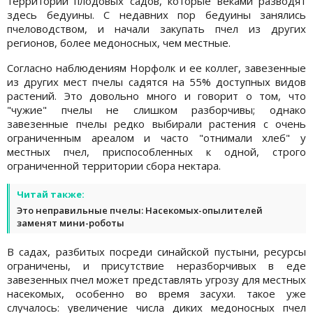
территории плодовых садов, которые веками разводят
здесь бедуины. С недавних пор бедуины занялись
пчеловодством, и начали закупать пчел из других
регионов, более медоносных, чем местные.
Согласно наблюдениям Норфолк и ее коллег, завезенные
из других мест пчелы садятся на 55% доступных видов
растений. Это довольно много и говорит о том, что
"чужие" пчелы не слишком разборчивы; однако
завезенные пчелы редко выбирали растения с очень
ограниченным ареалом и часто "отнимали хлеб" у
местных пчел, приспособленных к одной, строго
ограниченной территории сбора нектара.
Читай также:
Это неправильные пчелы: Насекомых-опылителей
заменят мини-роботы
В садах, разбитых посреди синайской пустыни, ресурсы
ограничены, и присутствие неразборчивых в еде
завезенных пчел может представлять угрозу для местных
насекомых, особенно во время засухи. такое уже
случалось: увеличение числа диких медоносных пчел