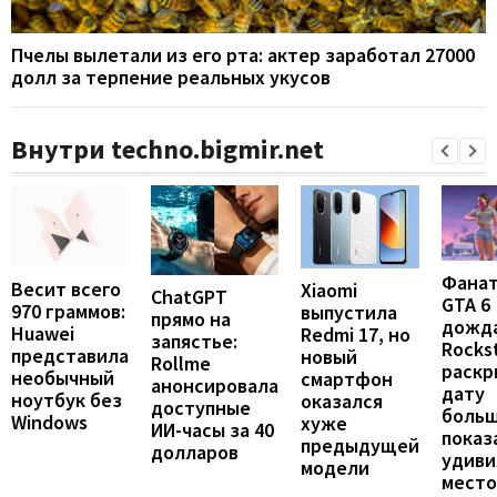
Пчелы вылетали из его рта: актер заработал 27000
долл за терпение реальных укусов
Внутри techno.bigmir.net
Фана
Весит всего
Xiaomi
ChatGPT
GTA 6
970 граммов:
выпустила
прямо на
дожда
Huawei
Redmi 17, но
запястье:
Rocks
представила
новый
Rollme
раскр
необычный
смартфон
анонсировала
дату
ноутбук без
оказался
доступные
больш
Windows
хуже
ИИ-часы за 40
показ
предыдущей
долларов
удиви
модели
мест