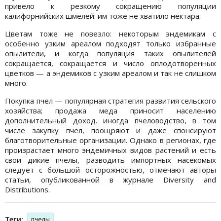
привело к резкому сокращению популяции
калифорнийских шмелей: им тоже не хватило нектара.
Цветам тоже не повезло: некоторым эндемикам с
особенно узким ареалом подходят только избранные
опылители, и когда популяция таких опылителей
сокращается, сокращается и число оплодотворенных
цветков — а эндемиков с узким ареалом и так не слишком
много.
Покупка пчел — популярная стратегия развития сельского
хозяйства; продажа меда приносит населению
дополнительный доход. иногда пчеловодство, в том
числе закупку пчел, поощряют и даже спонсируют
благотворительные организации. Однако в регионах, где
произрастает много эндемичных видов растений и есть
свои дикие пчелы, разводить импортных насекомых
следует с большой осторожностью, отмечают авторы
статьи, опубликованной в журнале Diversity and
Distributions.
Теги:
пчелы