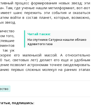
ктивный процесс формирования новых звезд; эти
а». Там, где ученые нашли метилформиат, вот-вот
 имеет шанс пережить эти события и оказаться
затем войти в состав планет, которые, возможно,
х звезд.
чество
Читай также:
ом того,
На спутнике Сатурна нашли облако
успевшие
ядовитого газа
ментов
е так уж
скорее его маленькой массой. А относительно
0 тыс. световых лет) делает его еще и удобным
дение позволит астрономам точнее смоделировать
данию первых сложных молекул на ранних этапах
ество
татьи, подпишись: