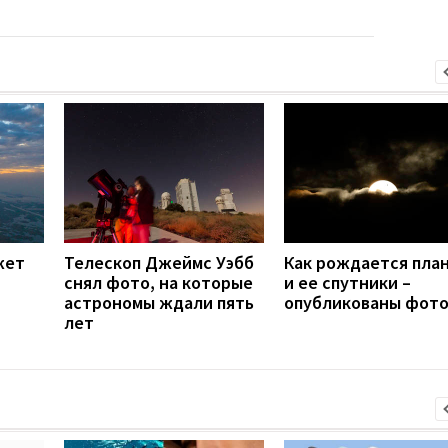
жет
Телескоп Джеймс Уэбб
Как рождается пла
снял фото, на которые
и ее спутники –
астрономы ждали пять
опубликованы фот
лет