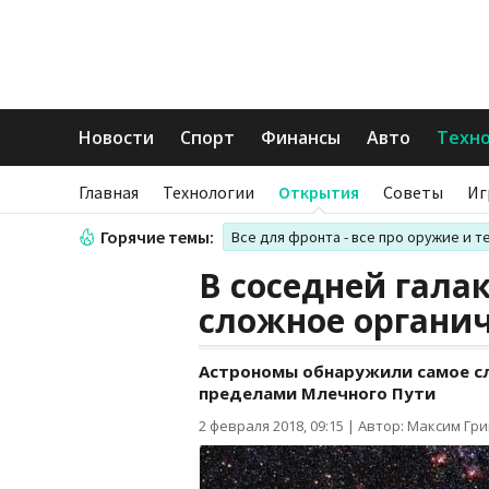
Новости
Спорт
Финансы
Авто
Техн
Главная
Технологии
Открытия
Советы
Иг
Горячие темы:
Все для фронта - все про оружие и т
В соседней гала
сложное органи
Астрономы обнаружили самое сл
пределами Млечного Пути
2 февраля 2018, 09:15
|
Автор: Максим Гр