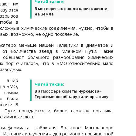
Читай также:
вают их
В метеоритах нашли ключ к жизни
азуются
на Земле
взрывов
чтобы в
сложные химические соединения, нужно, чтобы в
овых, возможно, не одно поколение.
есятеро меньше нашей Галактики в диаметре и
 от количества звезд в Млечном Пути. Такие
 обещают большого разнообразия химических
их пор считалось, что в БМО относительно мало
оизводных.
й эфир
Читай также:
й в БМО,
В атмосфере кометы Чурюмова-
я самым
Герасименко обнаружили органику
то были
ктики. В
 Пути попадается и более сложная органика:
е аминокислоты.
тилформиата, наблюдая Большое Магелланово
. Источник излучения – два региона с повышенной