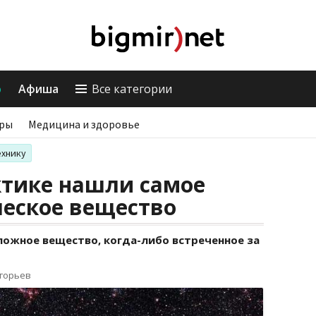
о
Афиша
Все категории
ры
Медицина и здоровье
ехнику
ктике нашли самое
ческое вещество
ожное вещество, когда-либо встреченное за
игорьев