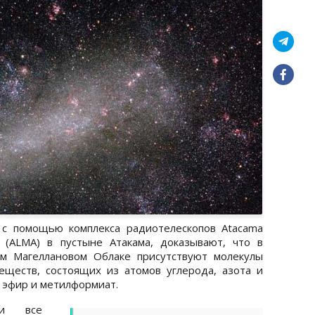
с помощью комплекса радиотелескопов Atacama
ray (ALMA) в пустыне Атакама, доказывают, что в
м Магеллановом Облаке присутствуют молекулы
еществ, состоящих из атомов углерода, азота и
 эфир и метилформиат.
ми все