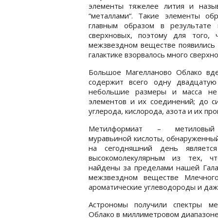
элементы тяжелее лития и назы
“металлами“. Такие элементы обр
главным образом в результате 
сверхновых, поэтому для того, 
межзвездном веществе появились 
галактике взорвалось много сверхн
Большое Магелланово Облако вд
содержит всего одну двадцатую
небольшие размеры и масса не
элементов и их соединений; до с
углерода, кислорода, азота и их пр
Метилформиат – метиловы
муравьиной кислоты, обнаруженны
на сегодняшний день являетс
высокомолекулярным из тех, ч
найдены за пределами нашей Гала
межзвездном веществе Млечного
ароматические углеводороды и даж
Астрономы получили спектры ме
Облако в миллиметровом диапазоне