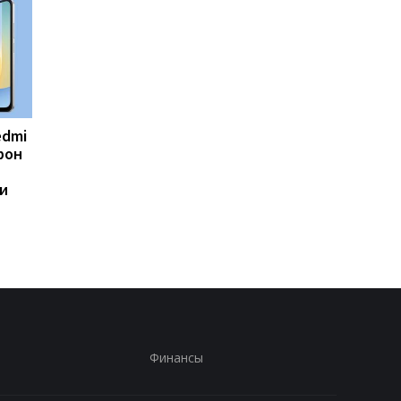
edmi
Фанаты GTA 6
Долгие годы все
фон
дождались: Rockstar
ошибались: ученые
раскрыла дату
пересмотрели главн
и
большого показа и
критерий женской
удивила местом
привлекательности
премьеры
Финансы