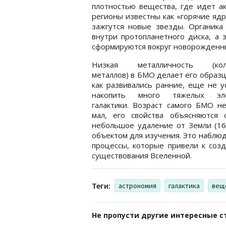
плотностью вещества, где идет а
регионы известны как «горячие ядр
зажгутся новые звезды. Органика
внутри протопланетного диска, а 
сформируются вокруг новорожденны
Низкая металличность (коли
металлов) в БМО делает его образц
как развивались ранние, еще не 
накопить много тяжелых эле
галактики. Возраст самого БМО н
мал, его свойства объясняются 
небольшое удаление от Земли (16
объектом для изучения. Это наблю
процессы, которые привели к соз
существования Вселенной.
Теги:
астрономия
галактика
вещ
Не пропусти другие интересные с