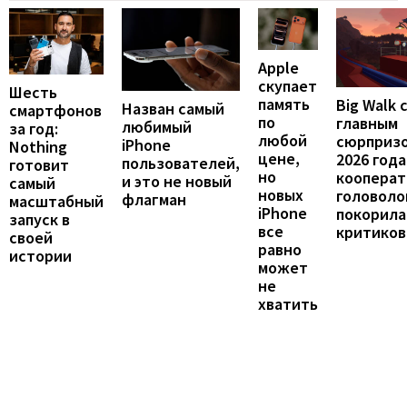
Apple
скупает
Шесть
память
Big Walk 
Назван самый
смартфонов
по
главным
любимый
за год:
любой
сюрприз
iPhone
Nothing
цене,
2026 года
пользователей,
готовит
но
кооперат
и это не новый
самый
новых
головоло
флагман
масштабный
iPhone
покорила
запуск в
все
критиков
своей
равно
истории
может
не
хватить