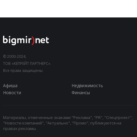
© 2000-2024,
ТОВ «КЕПРЕЙТ ПАРТНЕРС».
Все права защищены.
Афиша
Недвижимость
Новости
Финансы
Материалы, отмеченные знаками "Реклама", "PR", "Спецпроект",
"Новости компаний", "Актуально", "Промо", публикуются на
правах рекламы.