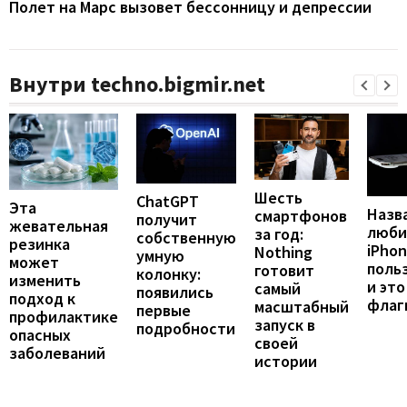
Полет на Марс вызовет бессонницу и депрессии
Внутри techno.bigmir.net
Шесть
ChatGPT
Эта
Назв
смартфонов
получит
жевательная
люби
за год:
собственную
резинка
iPho
Nothing
умную
может
поль
готовит
колонку:
изменить
и это
самый
появились
подход к
флаг
масштабный
первые
профилактике
запуск в
подробности
опасных
своей
заболеваний
истории