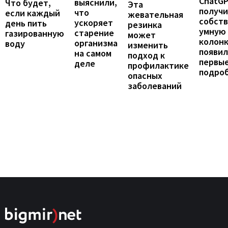
ChatG
выяснили,
Что будет,
Эта
получ
что
если каждый
жевательная
собст
ускоряет
день пить
резинка
умную
старение
газированную
может
колонк
организма
воду
изменить
появил
на самом
подход к
первы
деле
профилактике
подро
опасных
заболеваний