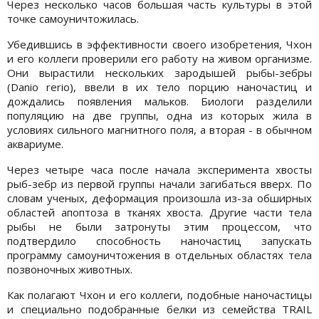
Через несколько часов большая часть культуры в этой
точке самоуничтожилась.
Убедившись в эффективности своего изобретения, Чхон
и его коллеги проверили его работу на живом организме.
Они вырастили нескольких зародышей рыбы-зебры
(Danio rerio), ввели в их тело порцию наночастиц и
дождались появления мальков. Биологи разделили
популяцию на две группы, одна из которых жила в
условиях сильного магнитного поля, а вторая - в обычном
аквариуме.
Через четыре часа после начала эксперимента хвосты
рыб-зебр из первой группы начали загибаться вверх. По
словам ученых, деформация произошла из-за обширных
областей апоптоза в тканях хвоста. Другие части тела
рыбы не были затронуты этим процессом, что
подтвердило способность наночастиц запускать
программу самоуничтожения в отдельных областях тела
позвоночных животных.
Как полагают Чхон и его коллеги, подобные наночастицы
и специально подобранные белки из семейства TRAIL