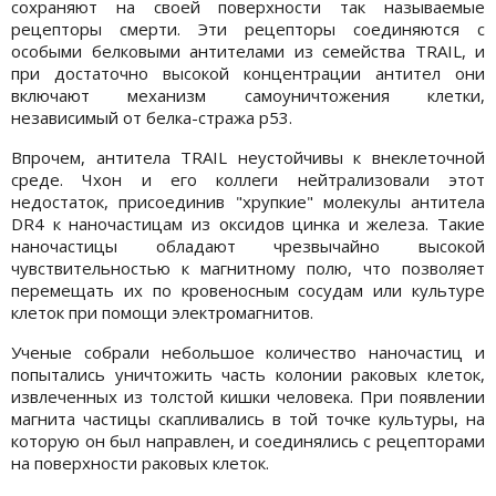
сохраняют на своей поверхности так называемые
рецепторы смерти. Эти рецепторы соединяются с
особыми белковыми антителами из семейства TRAIL, и
при достаточно высокой концентрации антител они
включают механизм самоуничтожения клетки,
независимый от белка-стража p53.
Впрочем, антитела TRAIL неустойчивы к внеклеточной
среде. Чхон и его коллеги нейтрализовали этот
недостаток, присоединив "хрупкие" молекулы антитела
DR4 к наночастицам из оксидов цинка и железа. Такие
наночастицы обладают чрезвычайно высокой
чувствительностью к магнитному полю, что позволяет
перемещать их по кровеносным сосудам или культуре
клеток при помощи электромагнитов.
Ученые собрали небольшое количество наночастиц и
попытались уничтожить часть колонии раковых клеток,
извлеченных из толстой кишки человека. При появлении
магнита частицы скапливались в той точке культуры, на
которую он был направлен, и соединялись с рецепторами
на поверхности раковых клеток.