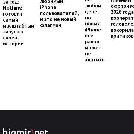
любимый
за год:
любой
сюрприз
iPhone
Nothing
цене,
2026 года
пользователей,
готовит
но
кооперат
и это не новый
самый
новых
головоло
флагман
масштабный
iPhone
покорила
запуск в
все
критиков
своей
равно
истории
может
не
хватить