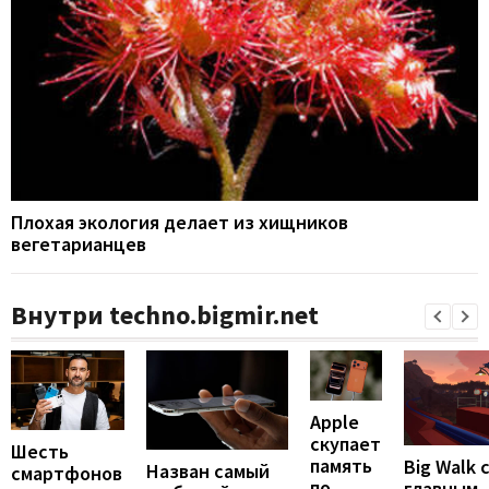
Плохая экология делает из хищников
вегетарианцев
Внутри techno.bigmir.net
Apple
скупает
Шесть
память
Big Walk 
Назван самый
смартфонов
по
главным