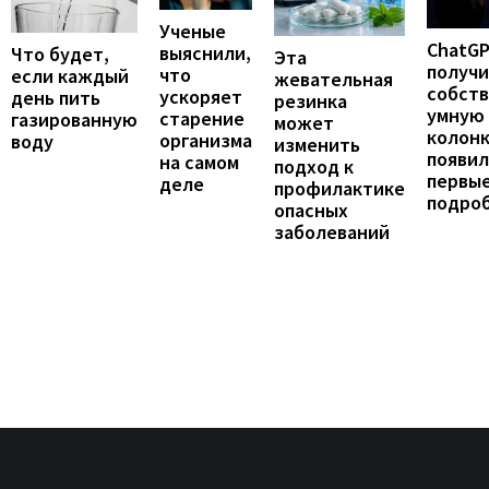
Ученые
ChatG
выяснили,
Что будет,
Эта
получ
что
если каждый
жевательная
собст
ускоряет
день пить
резинка
умную
старение
газированную
может
колонк
организма
воду
изменить
появил
на самом
подход к
первы
деле
профилактике
подро
опасных
заболеваний