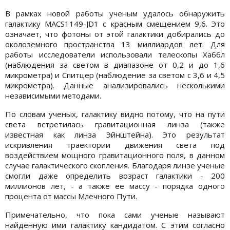
В рамках новой работы ученым удалось обнаружить
галактику MACS1149-JD1 с красным смещением 9,6. Это
означает, что фотоны от этой галактики добирались до
околоземного пространства 13 миллиардов лет. Для
работы исследователи использовали телескопы Хаббл
(наблюдения за светом в диапазоне от 0,2 и до 1,6
микрометра) и Спитцер (наблюдение за светом с 3,6 и 4,5
микрометра). Данные анализировались несколькими
независимыми методами.
По словам ученых, галактику видно потому, что на пути
света встретилась гравитационная линза (также
известная как линза Эйнштейна). Это результат
искривления траектории движения света под
воздействием мощного гравитационного поля, в данном
случае галактического скопления. Благодаря линзе ученые
смогли даже определить возраст галактики - 200
миллионов лет, - а также ее массу - порядка одного
процента от массы Млечного Пути.
Примечательно, что пока сами ученые называют
найденную ими галактику кандидатом. С этим согласно