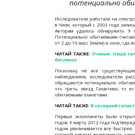
потенциально об
Исследователи работали на спектр
в Чили, который с 2003 года запис
Авторам удалось обнаружить 9 п
Потенциально обитаемыми считают
от 2 до 10 масс Земли) в зоне, где
ЧИТАЙ ТАКЖЕ:
Ученые: Наша га
беглянок
Поскольку не все существующи
наблюдением, исследователи расс
обращаются потенциально обитаем
что треть звезд Галактики, то е
обитаемыми планетами.
ЧИТАЙ ТАКЖЕ:
В соседней галакт
Первые экзопланеты были открыт
годов. К марту 2012 года подтверж
годом увеличивается все быстрее,
которой зависит возможность откр