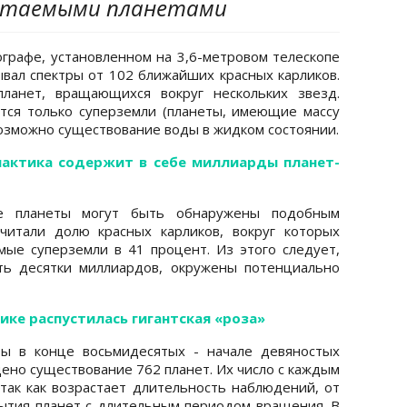
итаемыми планетами
ографе, установленном на 3,6-метровом телескопе
ывал спектры от 102 ближайших красных карликов.
ланет, вращающихся вокруг нескольких звезд.
ся только суперземли (планеты, имеющие массу
 возможно существование воды в жидком состоянии.
лактика содержит в себе миллиарды планет-
е планеты могут быть обнаружены подобным
читали долю красных карликов, вокруг которых
ые суперземли в 41 процент. Из этого следует,
сть десятки миллиардов, окружены потенциально
ике распустилась гигантская «роза»
ы в конце восьмидесятых - начале девяностых
дено существование 762 планет. Их число с каждым
 так как возрастает длительность наблюдений, от
ытия планет с длительным периодом вращения. В