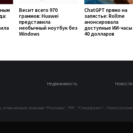
вным
Весит всего 970
ChatGPT прямо на
да:
граммов: Huawei
запястье: Rollme
представила
анонсировала
рила
необычный ноутбук без
доступные ИИ-часы
Windows
40 долларов
Недвижимость
Новости
 отмеченные знаками "Реклама", "PR", "Спецпроект", "Новости комп