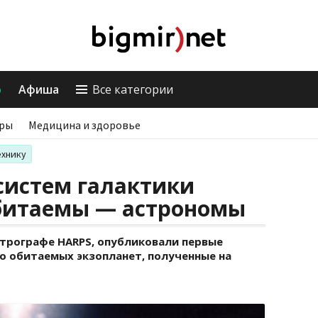
о
Афиша
Все категории
ры
Медицина и здоровье
ехнику
систем галактики
битаемы — астрономы
трографе HARPS, опубликовали первые
о обитаемых экзопланет, полученные на