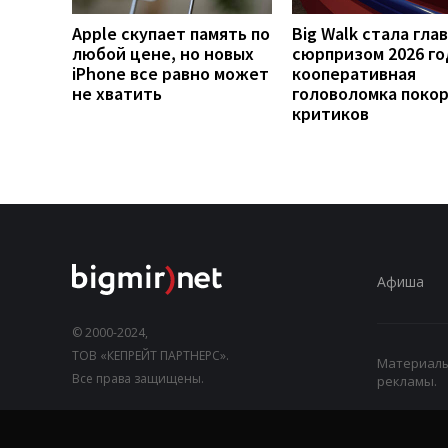
Apple скупает память по
Big Walk стала гла
любой цене, но новых
сюрпризом 2026 го
iPhone все равно может
кооперативная
не хватить
головоломка поко
критиков
Афиша
© 2000-2024,
ТОВ «КЕПРЕЙТ ПАРТНЕРС».
Материалы,
Все права защищены.
рекламы.