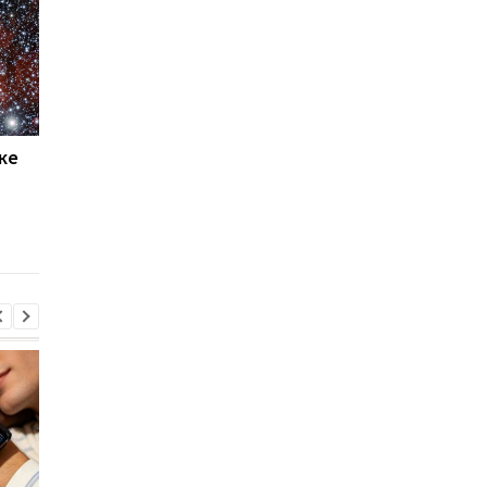
ке
Марс повторяет Землю:
Сатурн оказался
ученые обнаружили
настоящей
неожиданное сходство
сокровищницей:
двух планет
ученые заявили о
дождях из алмазов