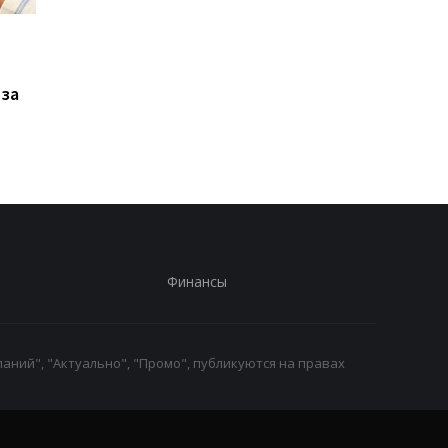
Xiaomi выпустила Redmi
Фанаты GTA 6
17, но новый смартфон
дождались: Rockstar
оказался хуже
раскрыла дату
 за
предыдущей модели
большого показа и
удивила местом
премьеры
Финансы
аний", "Актуально", "Промо", публикуются на правах