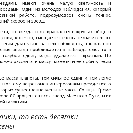
ездами, имеют очень малую светимость и
вездами. Один из методов наблюдения, который
данной работе, подразумевает очень точное
ний скорости звезд.
нета, то звезда тоже вращается вокруг их общего
щения, конечно, смещается очень незначительно,
 если длительно за ней наблюдать, так как оно
ения звезда приближается к наблюдателю, то в
 голубой сдвиг, когда удаляется - красный. По
ожно рассчитать массу планеты и ее орбиту, если
 масса планеты, тем сильнее сдвиг и тем легче
 Поэтому астрономов интересовали прежде всего
которых существенно меньше массы Солнца. Кроме
коло 80 процентов всех звезд Млечного Пути, и их
ей галактики.
тики, то есть десятки
жены