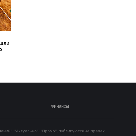
Sega превратила
Магнитные бури,
ашли
легендарные консоли в
прогноз на 6, 7, 8
ю
наручные часы: фанаты
августа: подробност
оценят
по дням
Финансы
аний", "Актуально", "Промо", публикуются на правах