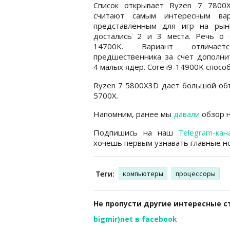
Список открывает Ryzen 7 7800X
считают самым интересным вар
представленным для игр на рынке
достались 2 и 3 места. Речь о C
14700K. Вариант отличае
предшественника за счет дополни
4 малых ядер. Core i9-14900K способ
Ryzen 7 5800X3D дает большой объ
5700X.
Напомним, ранее мы
давали
обзор н
Подпишись на наш
Telegram-кан
хочешь первым узнавать главные но
Теги:
компьютеры
процессоры
Не пропусти другие интересные с
bigmir)net в facebook