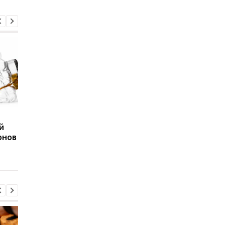
На чем играют
Не совершите эту
й
миллионы
ошибку: эксперты не
онов
пользователей Steam:
советуют покупать
опубликована новая
видеокарты с 8 ГБ
статистика