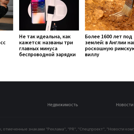
Не так идеальна, как
Более 1600 лет под
есс
кажется: названы три
землей: в Англии н
главных минуса
роскошную римску
беспроводной зарядки
виллу
Недвижимость
Новости
 отмеченные знаками "Реклама", "PR", "Спецпроект", "Новости комп