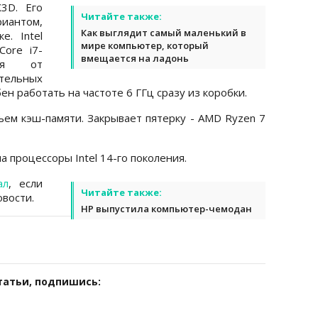
3D. Его
Читайте также:
иантом,
Как выглядит самый маленький в
. Intel
мире компьютер, который
ore i7-
вмещается на ладонь
тся от
тельных
ен работать на частоте 6 ГГц сразу из коробки.
ем кэш-памяти. Закрывает пятерку - AMD Ryzen 7
а процессоры Intel 14-го поколения.
ал
, если
Читайте также:
вости.
HP выпустила компьютер-чемодан
татьи, подпишись: