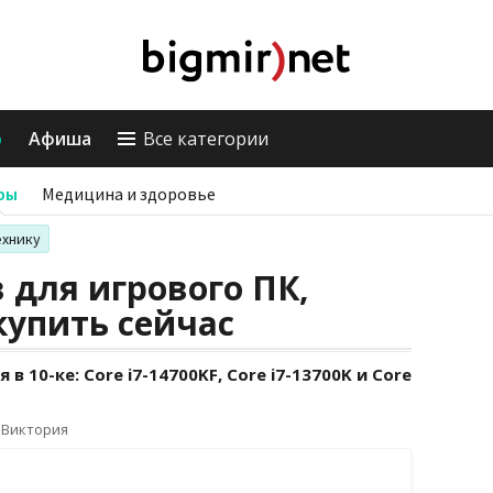
о
Афиша
Все категории
ры
Медицина и здоровье
ехнику
 для игрового ПК,
купить сейчас
в 10-ке: Core i7-14700KF, Core i7-13700K и Core
 Виктория