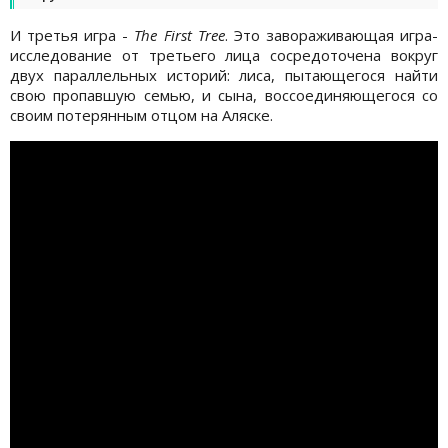
И третья игра -
The First Tree
. Это завораживающая игра-
исследование от третьего лица сосредоточена вокруг
двух параллельных историй: лиса, пытающегося найти
свою пропавшую семью, и сына, воссоединяющегося со
своим потерянным отцом на Аляске.