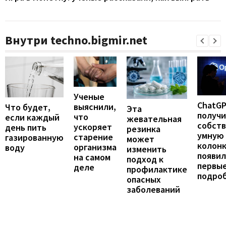
Внутри techno.bigmir.net
Ученые
ChatG
выяснили,
Что будет,
Эта
получ
что
если каждый
жевательная
собст
ускоряет
день пить
резинка
умную
старение
газированную
может
колонк
организма
воду
изменить
появил
на самом
подход к
первы
деле
профилактике
подро
опасных
заболеваний