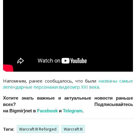
Напомним, ранее сообщалось, что были
названы самые
легендарные персонажи видеоигр XXI века
.
Хотите знать важные и актуальные новости раньше
всех? Подписывайтесь
на
Bigmir)net
в
Facebook
и
Telegram
.
Теги:
Warcraft III Reforged
Warcraft III