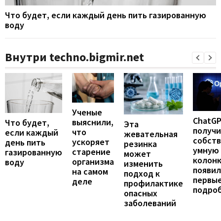
Что будет, если каждый день пить газированную
воду
Внутри techno.bigmir.net
Ученые
ChatG
выяснили,
Что будет,
Эта
получ
что
если каждый
жевательная
собст
ускоряет
день пить
резинка
умную
старение
газированную
может
колонк
организма
воду
изменить
появил
на самом
подход к
первы
деле
профилактике
подро
опасных
заболеваний