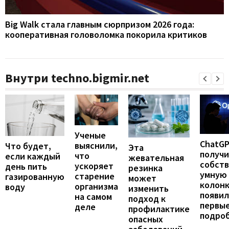
Big Walk стала главным сюрпризом 2026 года:
кооперативная головоломка покорила критиков
Внутри techno.bigmir.net
Ученые
ChatG
выяснили,
Что будет,
Эта
получ
что
если каждый
жевательная
собст
ускоряет
день пить
резинка
умную
старение
газированную
может
колонк
организма
воду
изменить
появил
на самом
подход к
первы
деле
профилактике
подро
опасных