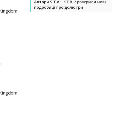
Автори S.T.A.L.K.E.R. 2 розкрили нові
подробиці про долю гри
 Kingdom
l
 Kingdom