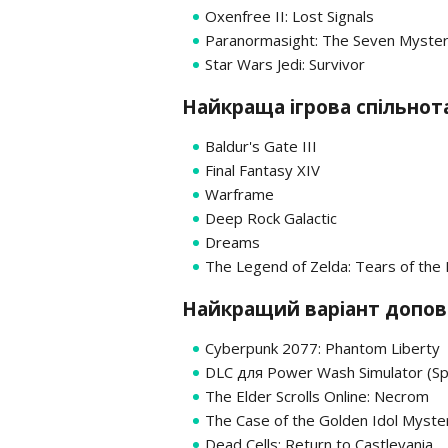
Oxenfree II: Lost Signals
Paranormasight: The Seven Myster
Star Wars Jedi: Survivor
Найкраща ігрова спільнот
Baldur's Gate III
Final Fantasy XIV
Warframe
Deep Rock Galactic
Dreams
The Legend of Zelda: Tears of the
Найкращий варіант допо
Cyberpunk 2077: Phantom Liberty
DLC для Power Wash Simulator (S
The Elder Scrolls Online: Necrom
The Case of the Golden Idol Myste
Dead Cells: Return to Castlevania