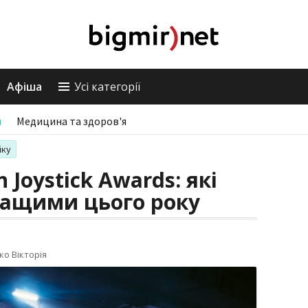
Афіша
Усі категорії
и
Медицина та здоров'я
іку
 Joystick Awards: які
ращими цього року
ко Вікторія