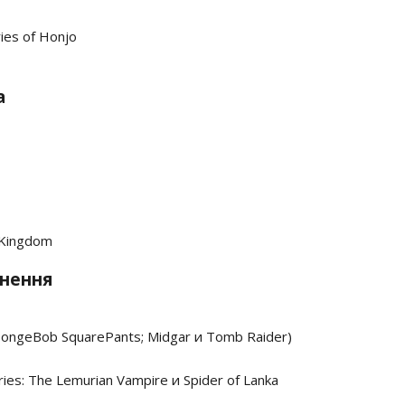
ies of Honjo
а
 Kingdom
внення
pongeBob SquarePants; Midgar и Tomb Raider)
ries: The Lemurian Vampire и Spider of Lanka