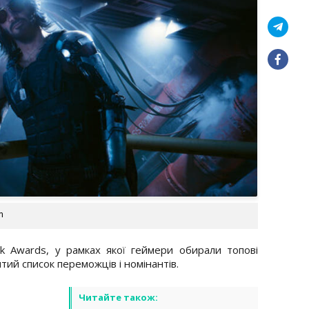
m
ck Awards, у рамках якої геймери обирали топові
итий список переможців і номінантів.
Читайте також: