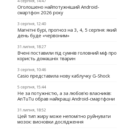
4 серпня, 14:47
Оголошено найпотужніший Android-
смартфон 2026 року
3 серпня, 12:40
Магнітні бурі, прогноз на 3, 4, 5 серпня: який
день буде «червоним»
31 липня, 18:27
Вчені поставили під сумнів головний міф про
користь домашніх тварин
3 серпня, 10:46
Casio представила нову каблучку G-Shock
5 серпня, 15:44
Не за потужністю, а за любов’ю власників:
AnTuTu обрав найкращі Android-смартфони
31 липня, 18:52
Цей тип жиру може непомітно руйнувати
мозок: висновки дослідження