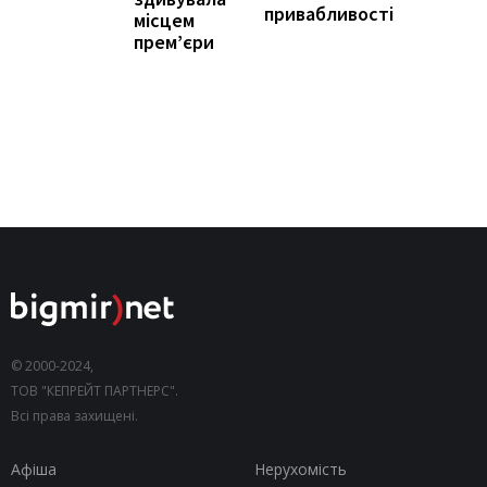
привабливості
місцем
прем’єри
© 2000-2024,
ТОВ "КЕПРЕЙТ ПАРТНЕРС".
Всі права захищені.
Афіша
Нерухомість