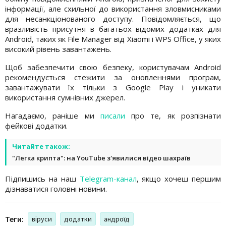
інформації, але схильної до використання зловмисниками
для несанкціонованого доступу. Повідомляється, що
вразливість присутня в багатьох відомих додатках для
Android, таких як File Manager від Xiaomi і WPS Office, у яких
високий рівень завантажень.
Щоб забезпечити свою безпеку, користувачам Android
рекомендується стежити за оновленнями програм,
завантажувати їх тільки з Google Play і уникати
використання сумнівних джерел.
Нагадаємо, раніше ми
писали
про те, як розпізнати
фейкові додатки.
Читайте також:
"Легка крипта": на YouTube з'явилися відео шахраїв
Підпишись на наш
Telegram-канал
, якщо хочеш першим
дізнаватися головні новини.
Теги:
віруси
додатки
андроїд