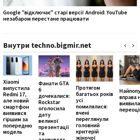
Google "відключає" старі версії Android: YouTube
незабаром перестане працювати
Внутри techno.bigmir.net
Xiaomi
Фанати GTA
Протягом
випустила
6
Найпоп
багатьох років
Redmi 17,
дочекалися:
вправа 
усі
але новий
Rockstar
виявила
помилялися:
смартфон
оголосила
переоц
вчені
виявився
дату
переглянули
гіршим за
великої
головний
попередню
презентації
критерій
модель
та
жіночої
здивувала