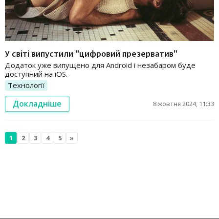
У світі випустили "цифровий презерватив"
Додаток уже випущено для Android і незабаром буде
доступний на iOS.
Технології
Докладніше
8 жовтня 2024, 11:33
1
2
3
4
5
»