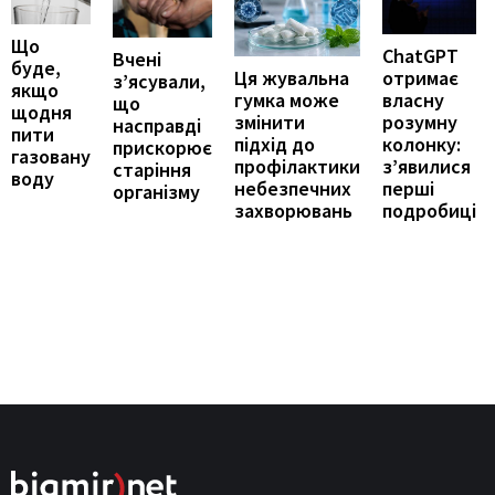
Що
ChatGPT
Вчені
буде,
отримає
Ця жувальна
з’ясували,
якщо
власну
гумка може
що
щодня
розумну
змінити
насправді
пити
колонку:
підхід до
прискорює
газовану
з’явилися
профілактики
старіння
воду
перші
небезпечних
організму
подробиці
захворювань