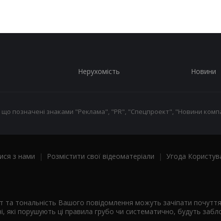
Нерухомість
Новини
 що позначені знаками "Реклама", "PR", "Спецпроект", "Новини компа
ися з нами
|
Розмістити свої відеоматеріали
|
Угода Користув
ст та тональність Вашого повідомлення можуть зачіпати почутт
і, які порушують ці правила грубо чи систематично, будуть забло