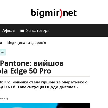
Афіша
Усі категорії
ри
Медицина та здоров'я
іку
 Pantone: вийшов
a Edge 50 Pro
40 Pro, новинка стала гіршою за оперативкою.
і 16 Гб. Така ситуація і щодо дисплея -
торія