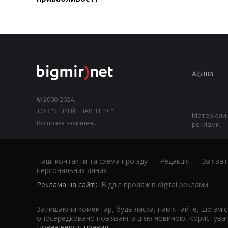
Афіша
© 2000-2024,
ТОВ "КЕПРЕЙТ ПАРТНЕРС".
Матеріали,
Всі права захищені.
реклами.
Наші контакти та схема проїзду
|
Редакція
|
Зв'язат
персональних даних
Реклама на сайті:
Відділ продажів digital реклами
Залишаючи коментар, будь ласка, пам'ятайте, що змі
опосередковано пов'язані із цією новиною. Користувач
Повна версія правил