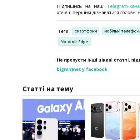
Підпишись на наш
Telegram-кана
хочеш першим дізнаватися головні 
Теги:
смартфони
мобільні телефон
Motorola Edge
Не пропусти інші цікаві статті, пі
bigmir)net у facebook
Статті на тему