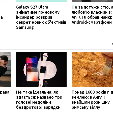
Galaxy S27 Ultra
Не за потужністю, а
зніматиме по-новому:
любов’ю власників:
ла
інсайдер розкрив
AnTuTu обрав найкр
секрет нових об'єктивів
Android-смартфони
Samsung
права
Не така ідеальна, як
Понад 1600 років пі
здається: названо три
землею: в Англії
головні недоліки
знайшли розкішну
бездротової зарядки
римську віллу