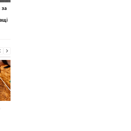
 за
Samsung випустила
Протягом багатьох р
недорогий Galaxy F70
усі помилялися: вчен
ащі
Pro з Galaxy AI та
переглянули головн
акумулятором на 6000
критерій жіночої
мА·год
привабливості
д
Sega перетворила
Магнітні бурі, прогно
легендарні консолі на
на 6, 7, 8 серпня:
наручні годинники:
детальна інформація
шанувальники оцінять
днями
це