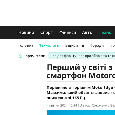
Новини
Спорт
Фінанси
Авто
Техно
Головна
Технології
Відкриття
Поради
Іг
Гарячі теми:
Все для фронту - все про зброю та техн
Перший у світі з
смартфон Motorol
Порівняно з торішнім Moto Edge 
Максимальний обсяг становив тод
зниження зі 165 Гц.
4 квітня 2024, 12:34
|
Автор: Соколенко Вік