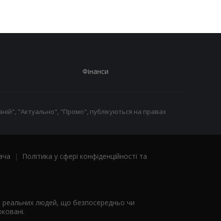
Фінанси
ній", "Актуально", "Промо", публікуються на правах
ача
|
Політика у сфері конфіденційності та
я реальних людей, що безпосередньо чи
ковані.