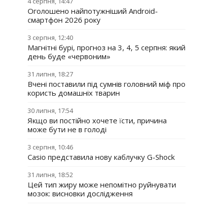
4 серпня, 14:47
Оголошено найпотужніший Android-
смартфон 2026 року
3 серпня, 12:40
Магнітні бурі, прогноз на 3, 4, 5 серпня: який
день буде «червоним»
31 липня, 18:27
Вчені поставили під сумнів головний міф про
користь домашніх тварин
30 липня, 17:54
Якщо ви постійно хочете їсти, причина
може бути не в голоді
3 серпня, 10:46
Casio представила нову каблучку G-Shock
31 липня, 18:52
Цей тип жиру може непомітно руйнувати
мозок: висновки дослідження