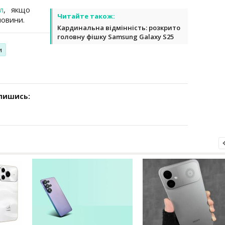
л
, якщо
Читайте також:
новини.
Кардинальна відмінність: розкрито
головну фішку Samsung Galaxy S25
и
дпишись: