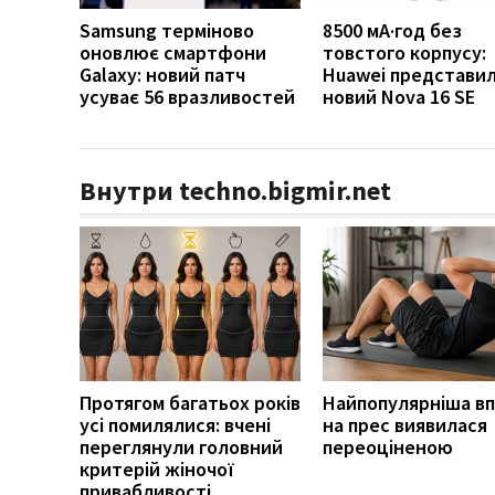
Samsung терміново
8500 мА·год без
оновлює смартфони
товстого корпусу:
Galaxy: новий патч
Huawei представи
усуває 56 вразливостей
новий Nova 16 SE
Внутри techno.bigmir.net
Протягом багатьох років
Найпопулярніша в
усі помилялися: вчені
на прес виявилася
переглянули головний
переоціненою
критерій жіночої
привабливості