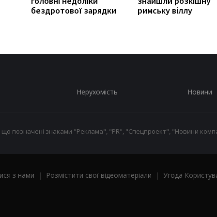
головні недоліки
знайшли розкішну
бездротової зарядки
римську віллу
Нерухомість
Новини
 що позначені знаками "Реклама", "PR", "Спецпроект", "Новини компа
ися з нами
|
Розмістити свої відеоматеріали
|
Угода Користув