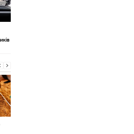
Маск обіцяє світ без
Маск переніс термін
обов'язкової праці вже
польоту на Марс і
иків
через десятиліття
пояснив чому
д
Sega перетворила
Магнітні бурі, прогно
легендарні консолі на
на 6, 7, 8 серпня: