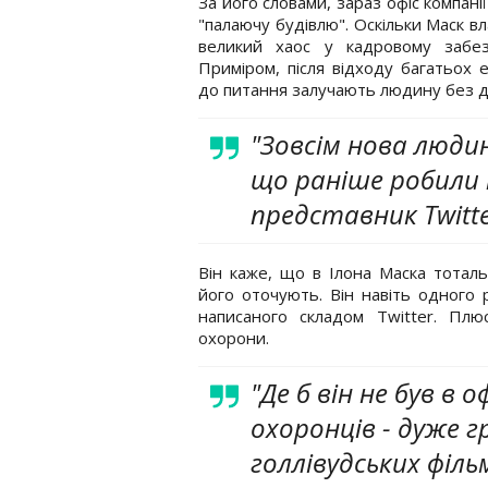
За його словами, зараз офіс компані
"палаючу будівлю". Оскільки Маск в
великий хаос у кадровому забезп
Приміром, після відходу багатьох е
до питання залучають людину без д
"Зовсім нова людин
що раніше робили п
представник Twitte
Він каже, що в Ілона Маска тотальн
його оточують. Він навіть одного р
написаного складом Twitter. Плю
охорони.
"Де б він не був в 
охоронців - дуже гр
голлівудських фільм