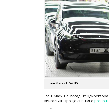
Ілон Маск / EPA/UPG
Ілон Маск на посаді гендиректора
вбиральні. Про це анонімно
розпові