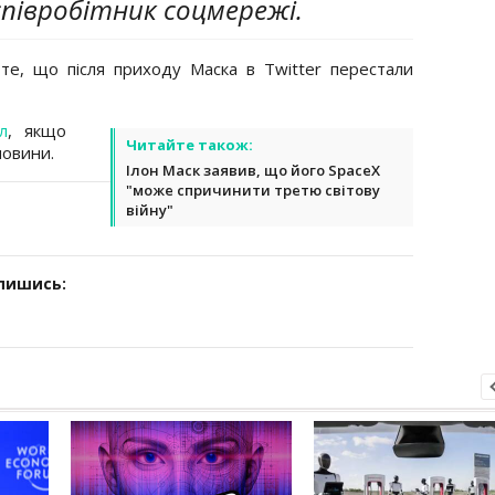
співробітник соцмережі.
те, що після приходу Маска в Twitter перестали
л
, якщо
Читайте також:
новини.
Ілон Маск заявив, що його SpaceX
"може спричинити третю світову
війну"
дпишись: