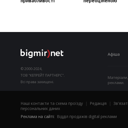
привабливості
переоціненою
Афіша
© 2000-2024,
ТОВ "КЕПРЕЙТ ПАРТНЕРС".
Матеріали,
Всі права захищені.
реклами.
Наші контакти та схема проїзду
|
Редакція
|
Зв'язат
персональних даних
Реклама на сайті:
Відділ продажів digital реклами