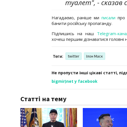
туалет", - сказав 
Нагадаємо, раніше ми
писали
про 
банити російську пропаганду.
Підпишись на наш
Telegram-кана
хочеш першим дізнаватися головні 
Теги:
twitter
Ілон Маск
Не пропусти інші цікаві статті, пі
bigmir)net у facebook
Статті на тему