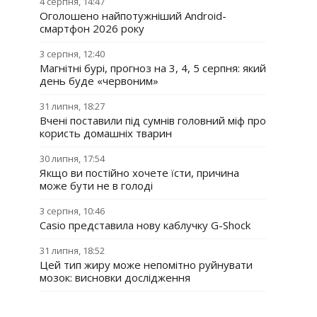
4 серпня, 14:47
Оголошено найпотужніший Android-
смартфон 2026 року
3 серпня, 12:40
Магнітні бурі, прогноз на 3, 4, 5 серпня: який
день буде «червоним»
31 липня, 18:27
Вчені поставили під сумнів головний міф про
користь домашніх тварин
30 липня, 17:54
Якщо ви постійно хочете їсти, причина
може бути не в голоді
3 серпня, 10:46
Casio представила нову каблучку G-Shock
31 липня, 18:52
Цей тип жиру може непомітно руйнувати
мозок: висновки дослідження