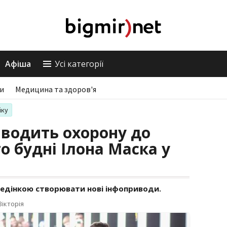
Афіша
Усі категорії
ри
Медицина та здоров'я
іку
і водить охорону до
о будні Ілона Маска у
едінкою створювати нові інфоприводи.
ікторія