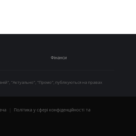
наручні годинники:
детальна інформація
шанувальники оцінять
днями
це
Фінанси
ній", "Актуально", "Промо", публікуються на правах
ача
|
Політика у сфері конфіденційності та