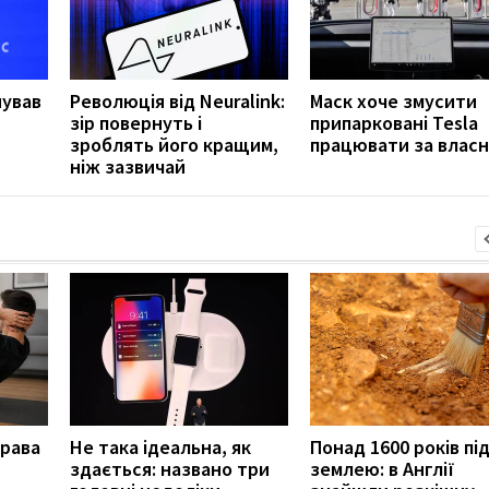
нував
Революція від Neuralink:
Маск хоче змусити
зір повернуть і
припарковані Tesla
зроблять його кращим,
працювати за власн
ніж зазвичай
права
Не така ідеальна, як
Понад 1600 років пі
здається: названо три
землею: в Англії