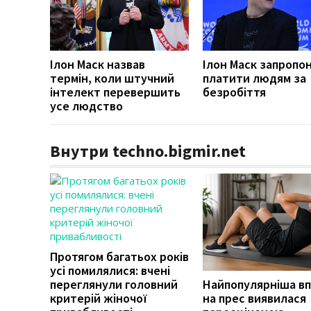
Ілон Маск назвав
Ілон Маск запропо
термін, коли штучний
платити людям за
інтелект перевершить
безробіття
усе людство
Внутри techno.bigmir.net
Протягом багатьох років
усі помилялися: вчені
переглянули головний
Найпопулярніша в
критерій жіночої
на прес виявилася