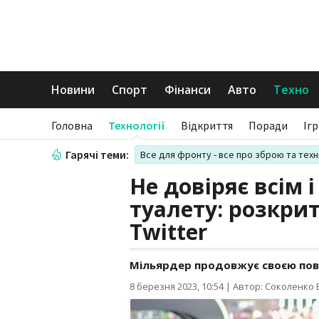
Новини
Спорт
Фінанси
Авто
Техно
Головна
Технології
Відкриття
Поради
Іг
Гарячі теми:
Все для фронту - все про зброю та техн
Не довіряє всім 
туалету: розкрит
Twitter
Мільярдер продовжує своєю пов
8 березня 2023, 10:54
|
Автор: Соколенко В