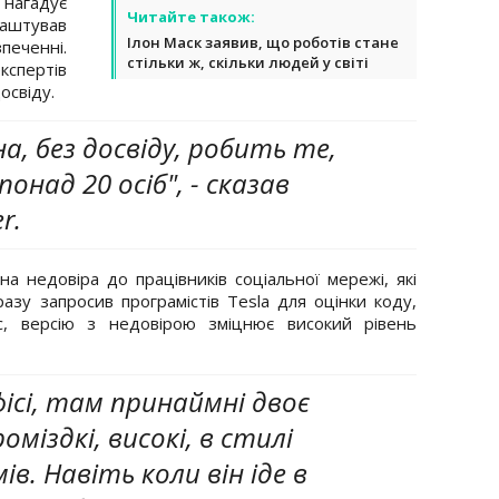
ї нагадує
Читайте також:
лаштував
Ілон Маск заявив, що роботів стане
еченні.
стільки ж, скільки людей у світі
кспертів
освіду.
а, без досвіду, робить те,
онад 20 осіб", - сказав
r.
а недовіра до працівників соціальної мережі, які
азу запросив програмістів Tesla для оцінки коду,
с, версію з недовірою зміцнює високий рівень
офісі, там принаймні двоє
оміздкі, високі, в стилі
ів. Навіть коли він іде в