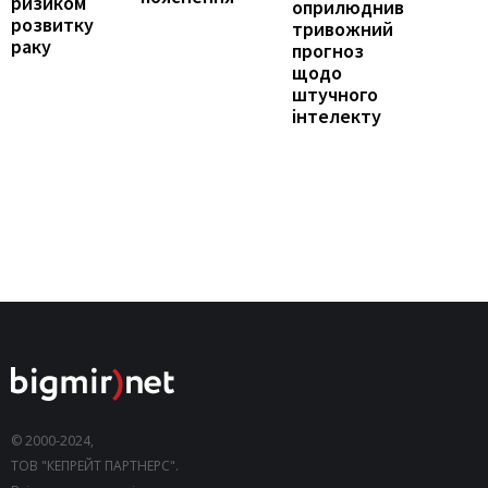
ризиком
оприлюднив
розвитку
тривожний
раку
прогноз
щодо
штучного
інтелекту
© 2000-2024,
ТОВ "КЕПРЕЙТ ПАРТНЕРС".