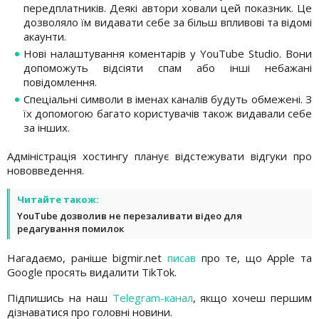
передплатників. Деякі автори ховали цей показник. Це
дозволяло їм видавати себе за більш впливові та відомі
акаунти.
Нові налаштування коментарів у YouTube Studio. Вони
допоможуть відсіяти спам або інші небажані
повідомлення.
Спеціальні символи в іменах каналів будуть обмежені. З
їх допомогою багато користувачів також видавали себе
за інших.
Адміністрація хостингу планує відстежувати відгуки про
нововведення.
Читайте також:
YouTube дозволив не перезаливати відео для
редагування помилок
Нагадаємо, раніше bigmir.net
писав
про те, що Apple та
Google просять видалити TikTok.
Підпишись на наш
Telegram-канал
, якщо хочеш першим
дізнаватися про головні новини.