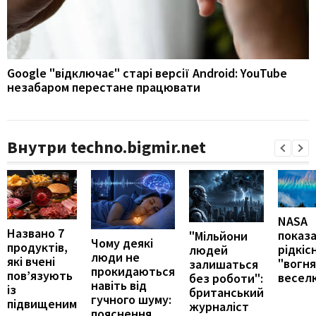
Google "відключає" старі версії Android: YouTube
незабаром перестане працювати
Внутри techno.bigmir.net
NASA
Названо 7
показ
"Мільйони
Чому деякі
продуктів,
рідкіс
людей
люди не
які вчені
"вогн
залишаться
прокидаються
пов’язують
весел
без роботи":
навіть від
із
британський
гучного шуму:
підвищеним
журналіст
пояснення