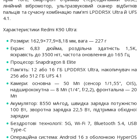
лінійний вібромотор, ультразвуковий сканер відбитків
пальців та сучасну комбінацію пам’яті LPDDR5X Ultra й UFS
4.1.
Характеристики Redmi K90 Ultra:
Розміри: 162,9×77,9×8,18 мм, вага — 227 г
Екран: 6,83 дюйма, роздільна здатність 1,5K,
яскравість до 3500 ніт, частота оновлення до 165 Гц
Процесор: Snapdragon 8 Elite
Пам'ять: 12 або 16 ГБ LPDDR5X Ultra, накопичувач на
256 або 512 ГБ UFS 4.1
Камери: основна — 50 Мп (сенсор 1/1,55", OIS),
надширококутна — 8 Мп (1/4", f/2,2), фронтальна — 20
Мп
Акумулятор: 8550 мА·год, швидка зарядка потужністю
100 Вт, зворотна зарядка 22,5 Вт, підтримка обхідної
зарядки
Бездротові технології: 5G, Wi-Fi 7, Bluetooth 5.4, USB
Type-C
Операційна система: Android 16 з оболонкою HyperOS