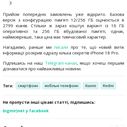
3
Прийом попередніх замовлень уже відкрито. Базова
версія з конфігурацією пам'яті 12/256 ГБ оцінюється в
2799 юанів. Стільки ж зараз коштує варіант із 16 ГБ
оперативної та 256 ГБ вбудованої пам'яті, однак,
найімовірніше, така ціна має тимчасовий характер.
Нагадаємо, раніше ми
писали
про те, що новий витік
інформації розкрив одразу кілька секретів iPhone 18 Pro.
Підпишись на наш
Telegram-канал
, якщо хочеш першим
дізнаватися про найважливіші новини.
Теги:
смартфони
мобільні телефони
Xiaomi
Redmi
Не пропусти інші цікаві статті, підпишись:
bigmir)net у facebook