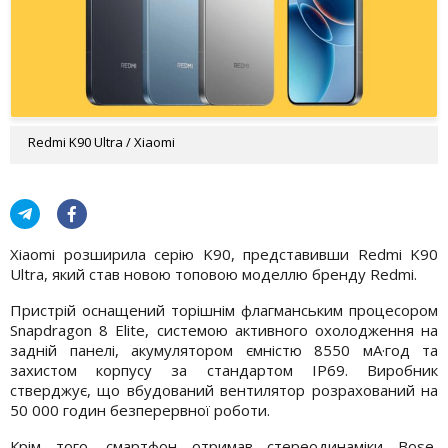
Redmi K90 Ultra / Xiaomi
Xiaomi розширила серію K90, представивши Redmi K90
Ultra, який став новою топовою моделлю бренду Redmi.
Пристрій оснащений торішнім флагманським процесором
Snapdragon 8 Elite, системою активного охолодження на
задній панелі, акумулятором ємністю 8550 мА·год та
захистом корпусу за стандартом IP69. Виробник
стверджує, що вбудований вентилятор розрахований на
50 000 годин безперервної роботи.
Крім того, смартфон отримав стереодинаміки Bose,