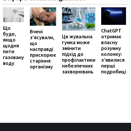
Що
ChatGPT
Вчені
буде,
отримає
Ця жувальна
з’ясували,
якщо
власну
гумка може
що
щодня
розумну
змінити
насправді
пити
колонку:
підхід до
прискорює
газовану
з’явилися
профілактики
старіння
воду
перші
небезпечних
організму
подробиці
захворювань