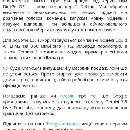
оперативної пам’яті. Пристрій працює під керуванням
DietPi OS — полегшеної версії Debian. Уся обробка
виконується безпосередньо на самому гаджеті: він
розпізнає голосові команди, запускає мовну модель і
озвучує відповіді. При збільшенні обчислювального
навантаження обертати рукоятку стає помітно важче.
Для роботи ШІ використовуються компактні моделі Liquid
AI LFM2 на 350 мільйонів і 1,2 мільярда параметрів, а
також Gemma 3 з одним мільярдом параметрів. Усі вони
запускаються через llama.cpp.
Чи буде CrankGPT випущений у масовий продаж, поки що
не уточнюється. Проте стартап уже пропонує замовити
демонстрацію пристрою, а його робочі прототипи існують
і функціонують.
Нагадаємо, раніше ми
писали
про те, що Google
представила нову модель штучного інтелекту Gemini 3.5
Live Translate, створену для перекладу усного мовлення
практично без затримок.
Підпишись на наш
Telegram-канал
, якщо хочеш першим
дізнаватися про найважливіші новини.