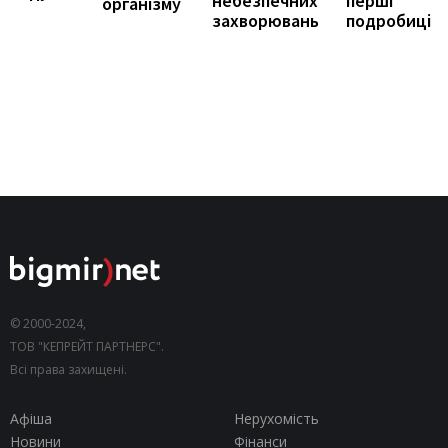
перші
небезпечних
організму
подробиці
захворювань
© 2000-2024,
ТОВ "КЕПРЕЙТ ПАРТНЕРС".
Всі права захищені.
Афіша
Нерухомість
Новини
Фінанси