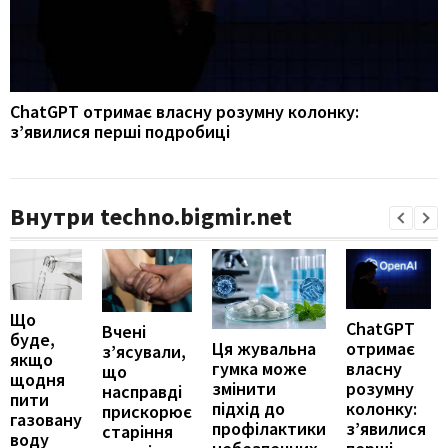
ChatGPT отримає власну розумну колонку:
з’явилися перші подробиці
Внутри techno.bigmir.net
Що
ChatGPT
Вчені
буде,
отримає
Ця жувальна
з’ясували,
якщо
власну
гумка може
що
щодня
розумну
змінити
насправді
пити
колонку:
підхід до
прискорює
газовану
з’явилися
профілактики
старіння
воду