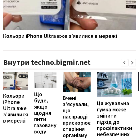
Кольори iPhone Ultra вже з’явилися в мережі
Внутри techno.bigmir.net
Що
Кольори
Вчені
буде,
iPhone
Ця жувальна
з’ясували,
якщо
Ultra вже
гумка може
що
щодня
з’явилися
змінити
насправді
пити
в мережі
підхід до
прискорює
газовану
профілактики
старіння
воду
небезпечних
організму