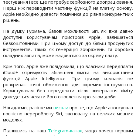
тестування і все ще потребує серйозного доопрацювання.
Перш ніж переводити частину функцій на платну основу,
Apple необхідно довести помічника до рівня конкурентних
рішень.
На думку Гурмана, базові можливості Siri, які вже давно
доступні користувачам пристроїв Apple, залишаться
безкоштовними. При цьому доступ до більш просунутих
інструментів, таких як генерація зображень та обробка
складних запитів, може надаватися за окрему плату.
Крім того, Apple вже повідомила, що власники передплати
iCloud+ отримують збільшені ліміти на використання
функцій Apple Intelligence. При цьому компанія не
розкриває точні обмеження для окремих інструментів.
Користувачам без передплати після вичерпання ліміту
доведеться чекати його оновлення протягом доби.
Нагадаємо, раніше ми
писали
про те, що Apple анонсувала
повністю перероблену Siri, засновану на великих мовних
моделях.
Підпишись на наш
Telegram-канал
, якщо хочеш першим