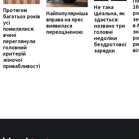
П
16
Не така
Протягом
ро
ідеальна, як
Найпопулярніша
багатьох років
зе
здається:
вправа на прес
усі
в 
названо три
виявилася
помилялися:
з
головні
переоціненою
вчені
ро
недоліки
переглянули
ри
бездротової
головний
ві
зарядки
критерій
жіночої
привабливості