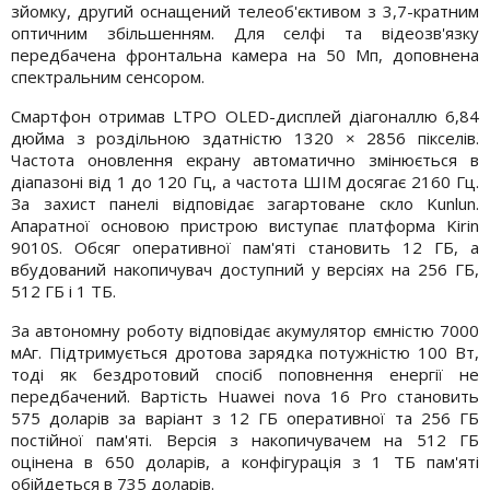
зйомку, другий оснащений телеоб'єктивом з 3,7-кратним
оптичним збільшенням. Для селфі та відеозв'язку
передбачена фронтальна камера на 50 Мп, доповнена
спектральним сенсором.
Смартфон отримав LTPO OLED-дисплей діагоналлю 6,84
дюйма з роздільною здатністю 1320 × 2856 пікселів.
Частота оновлення екрану автоматично змінюється в
діапазоні від 1 до 120 Гц, а частота ШІМ досягає 2160 Гц.
За захист панелі відповідає загартоване скло Kunlun.
Апаратної основою пристрою виступає платформа Kirin
9010S. Обсяг оперативної пам'яті становить 12 ГБ, а
вбудований накопичувач доступний у версіях на 256 ГБ,
512 ГБ і 1 ТБ.
За автономну роботу відповідає акумулятор ємністю 7000
мАг. Підтримується дротова зарядка потужністю 100 Вт,
тоді як бездротовий спосіб поповнення енергії не
передбачений. Вартість Huawei nova 16 Pro становить
575 доларів за варіант з 12 ГБ оперативної та 256 ГБ
постійної пам'яті. Версія з накопичувачем на 512 ГБ
оцінена в 650 доларів, а конфігурація з 1 ТБ пам'яті
обійдеться в 735 доларів.