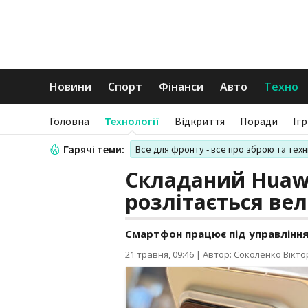
Новини
Спорт
Фінанси
Авто
Техно
Головна
Технології
Відкриття
Поради
Іг
Гарячі теми:
Все для фронту - все про зброю та техн
Складаний Huawe
розлітається в
Смартфон працює під управління
21 травня, 09:46
|
Автор: Соколенко Вікто