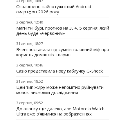
4 серпня, 14:47
Оголошено найпотужніший Android-
смартфон 2026 року
3 серпня, 12:40
Магнітні бурі, прогноз на 3, 4, 5 серпня: який
день буде «червоним»
31 липня, 18:27
Вчені поставили під сумнів головний міф про
користь домашніх тварин
3 серпня, 10:46
Casio представила нову каблучку G-Shock
31 липня, 18:52
Цей тип жиру може непомітно руйнувати
мозок: висновки дослідження
3 серпня, 09:52
До анонсу ще далеко, але Motorola Watch
Ultra вже з’явилися на зображеннях