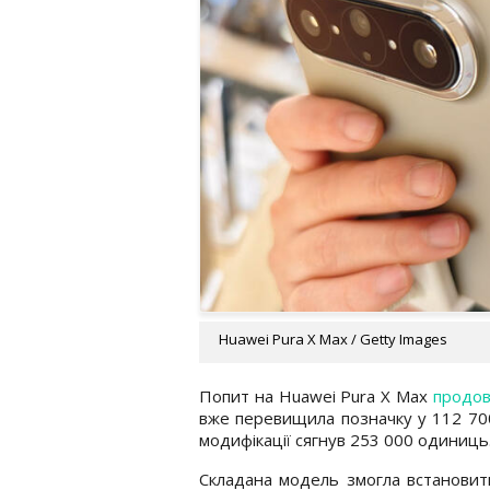
Huawei Pura X Max / Getty Images
Попит на Huawei Pura X Max
продо
вже перевищила позначку у 112 700
модифікації сягнув 253 000 одиниць
Складана модель змогла встановит