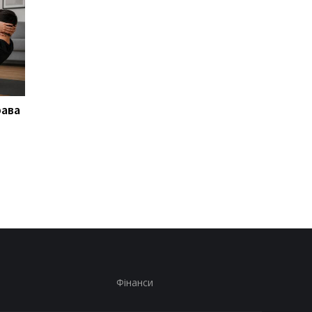
рава
Не така ідеальна, як
Понад 1600 років під
здається: названо три
землею: в Англії
головні недоліки
знайшли розкішну
бездротової зарядки
римську віллу
Фінанси