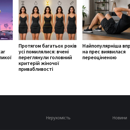
Протягом багатьох років
Найпопулярніша вп
ar
усі помилялися: вчені
на прес виявилася
ликої
переглянули головний
переоціненою
критерій жіночої
привабливості
Нерухомість
Новини