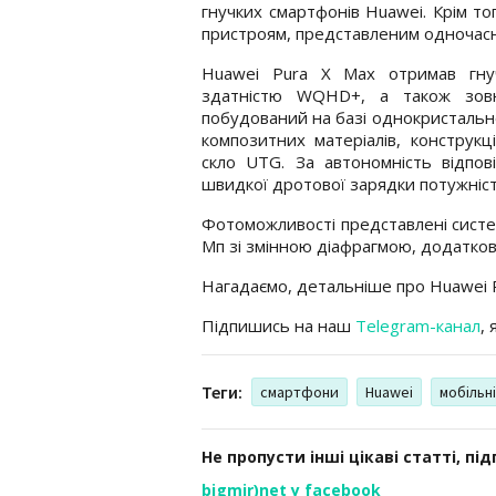
гнучких смартфонів Huawei. Крім то
пристроям, представленим одночасно
Huawei Pura X Max отримав гну
здатністю WQHD+, а також зовн
побудований на базі однокристально
композитних матеріалів, конструк
скло UTG. За автономність відпов
швидкої дротової зарядки потужніст
Фотоможливості представлені систе
Мп зі змінною діафрагмою, додатков
Нагадаємо, детальніше про Huawei 
Підпишись на наш
Telegram-канал
,
Теги:
смартфони
Huawei
мобільн
Не пропусти інші цікаві статті, пі
bigmir)net у facebook