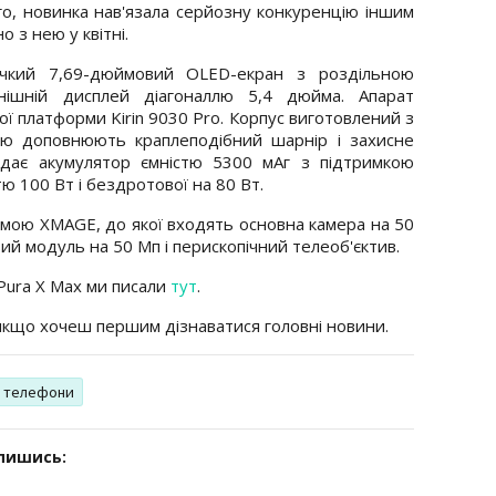
го, новинка нав'язала серйозну конкуренцію іншим
 з нею у квітні.
чкий 7,69-дюймовий OLED-екран з роздільною
ішній дисплей діагоналлю 5,4 дюйма. Апарат
ї платформи Kirin 9030 Pro. Корпус виготовлений з
цію доповнюють краплеподібний шарнір і захисне
ідає акумулятор ємністю 5300 мАг з підтримкою
ю 100 Вт і бездротової на 80 Вт.
мою XMAGE, до якої входять основна камера на 50
ий модуль на 50 Мп і перископічний телеоб'єктив.
Pura X Max ми писали
тут
.
 якщо хочеш першим дізнаватися головні новини.
і телефони
дпишись: