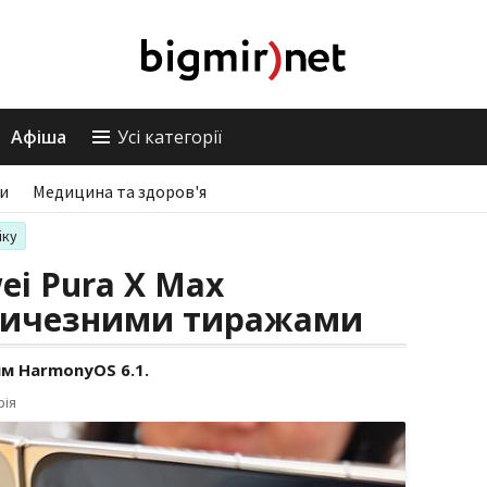
Афіша
Усі категорії
ри
Медицина та здоров'я
іку
i Pura X Max
еличезними тиражами
м HarmonyOS 6.1.
рія