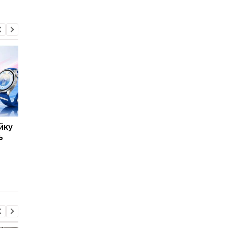
йку
8500 мА·год без
Фанати GTA 6
ь
товстого корпусу:
дочекалися: Rocksta
Huawei представила
оголосила дату вели
новий Nova 16 SE
презентації та
здивувала місцем
прем’єри