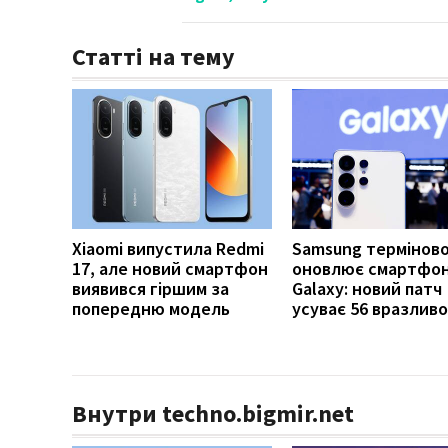
Статті на тему
Xiaomi випустила Redmi
Samsung термінов
17, але новий смартфон
оновлює смартфо
виявився гіршим за
Galaxy: новий патч
попередню модель
усуває 56 вразлив
Внутри techno.bigmir.net