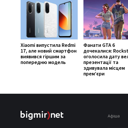
Xiaomi випустила Redmi
Фанати GTA 6
17, але новий смартфон
дочекалися: Rockst
виявився гіршим за
оголосила дату ве
попередню модель
презентації та
здивувала місцем
прем’єри
Афіша