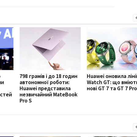
о
798 грамів і до 18 годин
Huawei оновила ліні
ни
автономної роботи:
Watch GT: що вміют
Huawei представила
нові GT 7 та GT 7 Pro
остей
незвичайний MateBook
Pro S