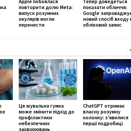
Apple побоялася
Тепер доведеться
ика
повторити долю Meta:
показати обличчя:
випуск розумних
Google запроваджу
окулярів могли
новий спосіб входу 
перенести
обліковий запис
о
Ця жувальна гумка
ChatGPT отримає
ює
може змінити підхід до
власну розумну
профілактики
колонку: з’явилися
небезпечних
перші подробиці
захворювань