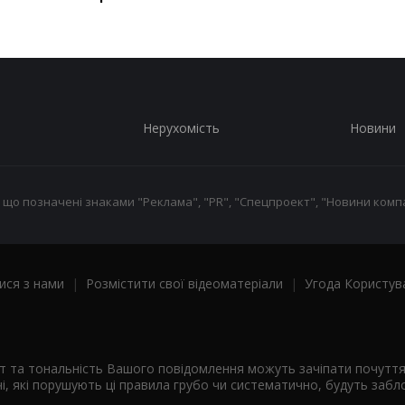
Нерухомість
Новини
 що позначені знаками "Реклама", "PR", "Спецпроект", "Новини компа
ися з нами
|
Розмістити свої відеоматеріали
|
Угода Користув
ст та тональність Вашого повідомлення можуть зачіпати почутт
і, які порушують ці правила грубо чи систематично, будуть забло