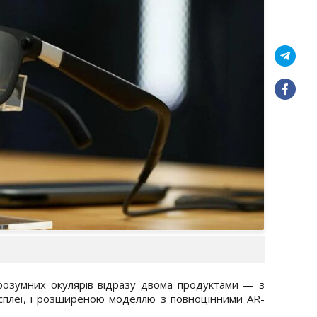
 розумних окулярів відразу двома продуктами — з
дисплеї, і розширеною моделлю з повноцінними AR-