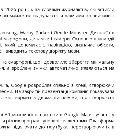
2026 році, і, за словами журналістів, які встигли
ляри майже не відчуваються важчими за звичайні і
amsung, Warby Parker і Gentle Monster. Дисплеїв в
ні мікрофони, динаміки і камери. Основою взаємодії
, який допомагає з навігацією, визначає об'єкти,
і і виводить текстову доріжку мови.
я на смартфоні, що і дозволило зберегти мінімальну
я, а зроблені знімки автоматично з'являються на
Aura, Google розробляє спільно з Xreal, створюючи
еями. На закритій презентації компанія показувала
ій лінзі і варіант з двома дисплеями, що створюють
і AR-можливості: підказки в Google Maps, участь у
ння різних програм і управління жестами. Платформа
можна підключати до ноутбука, перетворюючи їх в