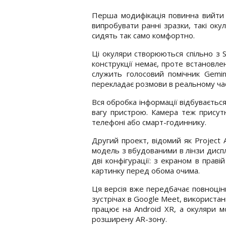
Перша модифікація повинна вийти в 
випробувати ранні зразки, такі оку
сидять так само комфортно.
Ці окуляри створюються спільно з S
конструкції немає, проте встановле
служить голосовий помічник Gemini
перекладає розмови в реальному час
Вся обробка інформації відбуваєтьс
вагу пристрою. Камера теж присутн
телефоні або смарт-годиннику.
Другий проект, відомий як Project 
модель з вбудованими в лінзи диспл
дві конфігурації: з екраном в прав
картинку перед обома очима.
Ця версія вже передбачає повноцінн
зустрічах в Google Meet, використа
працює на Android XR, а окуляри 
розширену AR-зону.