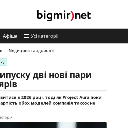
Афіша
Усі категорії
ри
Медицина та здоров'я
іку
випуску дві нові пари
ярів
витися в 2026 році, тоді як Project Aura поки
 вартість обох моделей компанія також не
ікторія