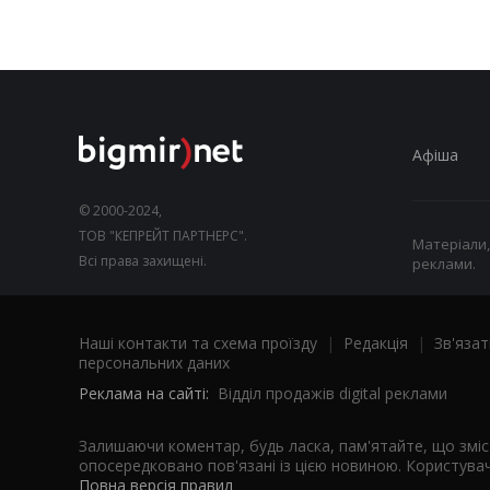
Афіша
© 2000-2024,
ТОВ "КЕПРЕЙТ ПАРТНЕРС".
Матеріали,
Всі права захищені.
реклами.
Наші контакти та схема проїзду
|
Редакція
|
Зв'язат
персональних даних
Реклама на сайті:
Відділ продажів digital реклами
Залишаючи коментар, будь ласка, пам'ятайте, що змі
опосередковано пов'язані із цією новиною. Користувач
Повна версія правил