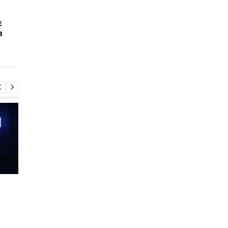
Samsung офіційно
Google перетворила
представила перші
"Зображення" на
є
смарт-окуляри Galaxy:
аналог Pinterest і
в
що вони вміють
додала штучний
інтелект
Шість смартфонів за рік:
Оголошено
Nothing готує
найулюбленіший iPh
наймасштабніший
серед користувачів, 
запуск у своїй історії
не новий флагман