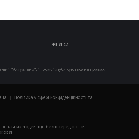
Фінанси
ній", "Актуально", "Промо", публікуються на правах
ача
|
Політика у сфері конфіденційності та
я реальних людей, що безпосередньо чи
ковані.