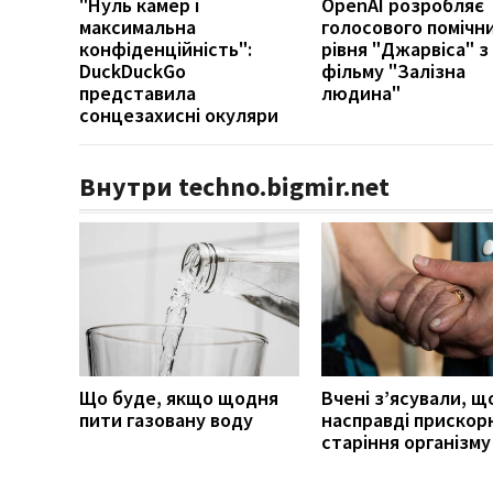
"Нуль камер і
OpenAI розробляє
максимальна
голосового помічн
конфіденційність":
рівня "Джарвіса" з
DuckDuckGo
фільму "Залізна
представила
людина"
сонцезахисні окуляри
Внутри techno.bigmir.net
Що буде, якщо щодня
Вчені з’ясували, щ
пити газовану воду
насправді прискор
старіння організму