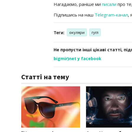
Нагадаємо, раніше ми
писали
про те
Підпишись на наш
Telegram-канал
,
Теги:
окуляри
гугл
Не пропусти інші цікаві статті, пі
bigmir)net у facebook
Статті на тему