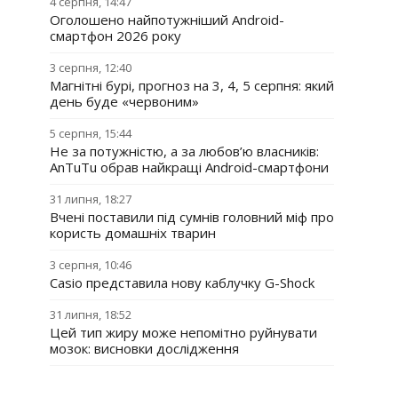
4 серпня, 14:47
Оголошено найпотужніший Android-
смартфон 2026 року
3 серпня, 12:40
Магнітні бурі, прогноз на 3, 4, 5 серпня: який
день буде «червоним»
5 серпня, 15:44
Не за потужністю, а за любов’ю власників:
AnTuTu обрав найкращі Android-смартфони
31 липня, 18:27
Вчені поставили під сумнів головний міф про
користь домашніх тварин
3 серпня, 10:46
Casio представила нову каблучку G-Shock
31 липня, 18:52
Цей тип жиру може непомітно руйнувати
мозок: висновки дослідження