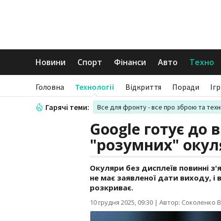
Новини
Спорт
Фінанси
Авто
Техно
Головна
Технології
Відкриття
Поради
Іг
Гарячі теми:
Все для фронту - все про зброю та техн
Google готує до 
"розумних" окул
Окуляри без дисплеїв повинні з'я
не має заявленої дати виходу, і
розкриває.
10 грудня 2025, 09:30
|
Автор: Соколенко В