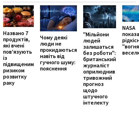
NASA
Названо 7
показ
"Мільйони
Чому деякі
продуктів,
рідкіс
людей
люди не
які вчені
"вогн
залишаться
прокидаються
пов’язують
весел
без роботи":
навіть від
із
британський
гучного шуму:
підвищеним
журналіст
пояснення
ризиком
оприлюднив
розвитку
тривожний
раку
прогноз
щодо
штучного
інтелекту