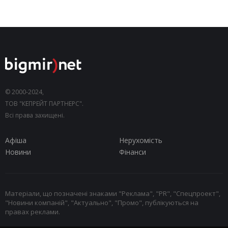
© 2000-2024,
ТОВ "КЕПРЕЙТ ПАРТНЕРС".
Всі права захищені.
Афіша
Нерухомість
Новини
Фінанси
Матеріали, що позначені знаками "Реклама", "PR", "Спецпроект",
"Новини компаній", "Актуально", "Промо", публікуються на
правах реклами.