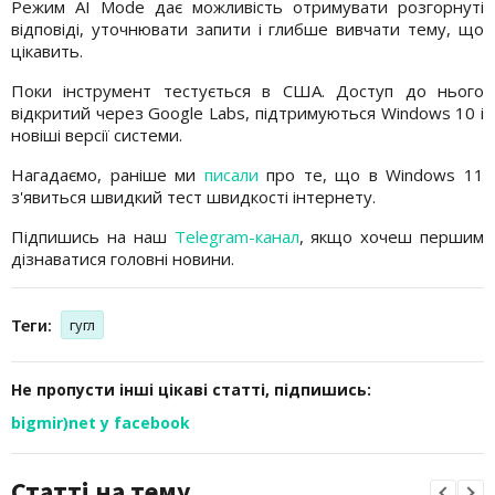
Режим AI Mode дає можливість отримувати розгорнуті
відповіді, уточнювати запити і глибше вивчати тему, що
цікавить.
Поки інструмент тестується в США. Доступ до нього
відкритий через Google Labs, підтримуються Windows 10 і
новіші версії системи.
Нагадаємо, раніше ми
писали
про те, що в Windows 11
з'явиться швидкий тест швидкості інтернету.
Підпишись на наш
Telegram-канал
, якщо хочеш першим
дізнаватися головні новини.
Теги:
гугл
Не пропусти інші цікаві статті, підпишись:
bigmir)net у facebook
Статті на тему