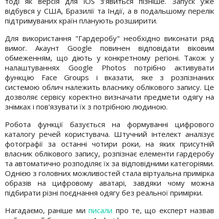
тоді як версія для iOS з’явиться пізніше. Запуск уже
відбувся у США, Бразилії та Індії, а в подальшому перелік
підтримуваних країн планують розширити.
Для використання "Гардеробу" необхідно виконати ряд
вимог. Акаунт Google повинен відповідати віковим
обмеженням, що діють у конкретному регіоні. Також у
налаштуваннях Google Photos потрібно активувати
функцію Face Groups і вказати, яке з розпізнаних
системою облич належить власнику облікового запису. Це
дозволяє сервісу коректно визначати предмети одягу на
знімках і пов'язувати їх з потрібною людиною.
Робота функції базується на формуванні цифрового
каталогу речей користувача. Штучний інтелект аналізує
фотографії за останні чотири роки, на яких присутній
власник облікового запису, розпізнає елементи гардеробу
та автоматично розподіляє їх за відповідними категоріями.
Однією з головних можливостей стала віртуальна примірка
образів на цифровому аватарі, завдяки чому можна
підбирати різні поєднання одягу без реальної примірки.
Нагадаємо, раніше ми
писали
про те, що експерт назвав