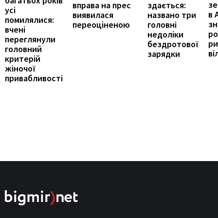
багатьох років
зе
здається:
вправа на прес
усі
в 
названо три
виявилася
помилялися:
з
головні
переоціненою
вчені
ро
недоліки
переглянули
ри
бездротової
головний
ві
зарядки
критерій
жіночої
привабливості