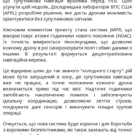
що супутникова навігація вразлива перед РЕБ. Щоб
усунути цей недолік, Дослідницька лабораторія ВПС США
(AFRL) розробляє рішення, яке дасть дронам можливість
орієнтуватися без супутникових сигналів.
Ключовим елементом проекту стала система JMPR, що
використовує атомні годинники нового покоління (NGAC).
Їх точність вимірюється пікосекундами, що дозволяє
кожному дрону в рої синхронізувати політ і обмін даними з
іншими. В результаті формується децентралізована
навігаційна мережа.
Це відкриває шлях до так званого "холодного старту": рій
може бути запущений в зону, де супутникова навігація
вже не працює, а точне положення кожного дрона
визначається прямо під час місії. Надточні годинники
запобігають накопиченню помилок і забезпечують
ідеальну координацію, дозволяючи летіти строєм,
поєднувати дані сенсорів і виконувати складні групові
операції.
Очікується, що нова система буде корисна і для боротьби
з ворожими безпілотниками, які також залежать від точної