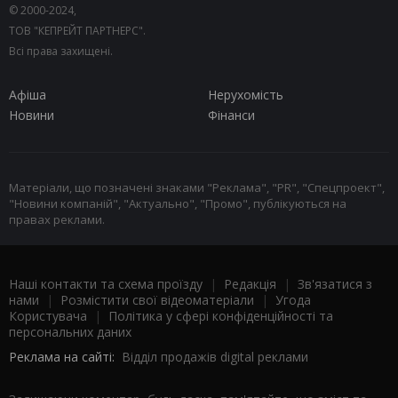
© 2000-2024,
ТОВ "КЕПРЕЙТ ПАРТНЕРС".
Всі права захищені.
Афіша
Нерухомість
Новини
Фінанси
Матеріали, що позначені знаками "Реклама", "PR", "Спецпроект",
"Новини компаній", "Актуально", "Промо", публікуються на
правах реклами.
Наші контакти та схема проїзду
|
Редакція
|
Зв'язатися з
нами
|
Розмістити свої відеоматеріали
|
Угода
Користувача
|
Політика у сфері конфіденційності та
персональних даних
Реклама на сайті:
Відділ продажів digital реклами