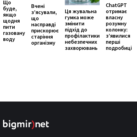
Що
ChatGPT
Вчені
буде,
отримає
Ця жувальна
з’ясували,
якщо
власну
гумка може
що
щодня
розумну
змінити
насправді
пити
колонку:
підхід до
прискорює
газовану
з’явилися
профілактики
старіння
воду
перші
небезпечних
організму
подробиці
захворювань