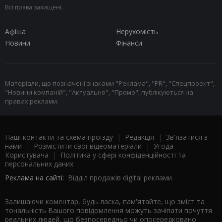
Всі права захищені.
Афіша
Нерухомість
Новини
Фінанси
Матеріали, що позначені знаками "Реклама", "PR", "Спецпроект",
"Новини компаній", "Актуально", "Промо", публікуються на
правах реклами.
Наші контакти та схема проїзду
|
Редакція
|
Зв'язатися з
нами
|
Розмістити свої відеоматеріали
|
Угода
Користувача
|
Політика у сфері конфіденційності та
персональних даних
Реклама на сайті:
Відділ продажів digital реклами
Залишаючи коментар, будь ласка, пам'ятайте, що зміст та
тональність Вашого повідомлення можуть зачіпати почуття
реальних людей, що безпосередньо чи опосередковано