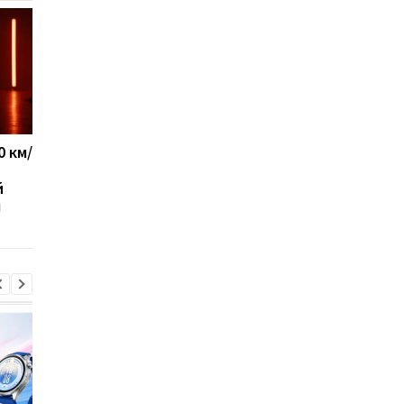
0 км/
Sega перетворила
Samsung терміново
легендарні консолі на
оновлює смартфони
й
наручні годинники:
Galaxy: новий патч
ч
шанувальники оцінять
усуває 56 вразливос
це