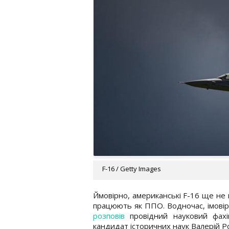
F-16 / Getty Images
Ймовірно, американські F-16 ще не 
працюють як ППО. Водночас, імовірн
розповів
провідний науковий фахів
кандидат історичних наук Валерій Р