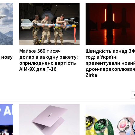
Майже 560 тисяч
Швидкість понад 34
 нову
доларів за одну ракету:
год: в Україні
оприлюднено вартість
презентували нови
AIM-9X для F-16
дрон-перехоплюва
Zirka