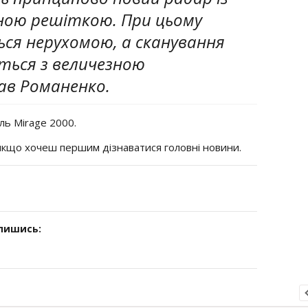
ою решіткою. При цьому
ся нерухомою, а сканування
ться з величезною
зав Романенко.
ль Mirage 2000.
 якщо хочеш першим дізнаватися головні новини.
дпишись: