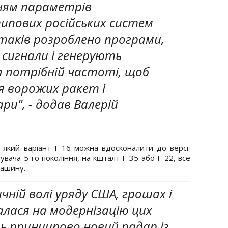
нням параметрів
ипових російських систем
ітаків розроблено програми,
і сигнали і генерують
 потрібній частоті, щоб
я ворожих ракет і
ри", - додав Валерій
-який варіант F-16 можна вдосконалити до версії
увача 5-го покоління, на кшталт F-35 або F-22, все
 машину.
ній волі уряду США, грошах і
алася на модернізацію цих
ть принципово новий радар із