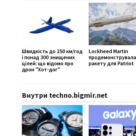
Швидкість до 250 км/год
Lockheed Martin
і понад 300 знищених
продемонструвала
цілей: що відомо про
ракету для Patriot
дрон "Хот-дог"
Внутри techno.bigmir.net