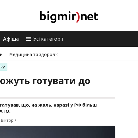
Афіша
Усі категорії
ри
Медицина та здоров'я
іку
можуть готувати до
тував, що, на жаль, наразі у РФ більш
НАТО.
 Вікторія