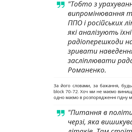
"Тобто з урахува
випромінювання т
ППО і російських л
які аналізують їхн
радіоперешкоди на
зривати наведенн
засліплювати рада
Романенко.
За його словами, за бажання, будь
block 70-72. Хоч ми не маємо винищ
одно маємо в розпорядженні гідну
"Питання в політич
черзі, яка вишикув
літаків. Там стої