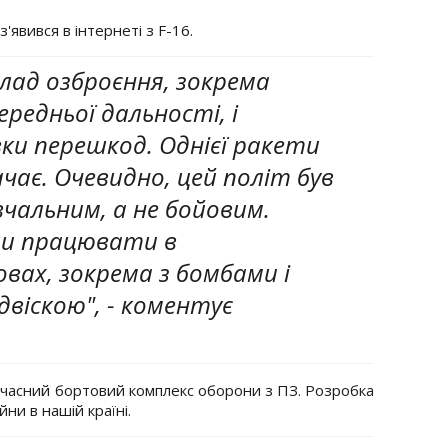
'явився в інтернеті з F-16.
клад озброєння, зокрема
редньої дальності, і
и перешкод. Однієї ракети
чає. Очевидно, цей політ був
чальним, а не бойовим.
и працювати в
вах, зокрема з бомбами і
віскою", - коментує
учасний бортовий комплекс оборони з ПЗ. Розробка
ни в нашій країні.