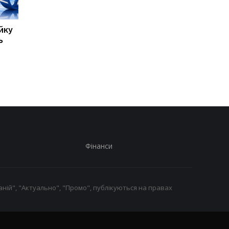
йку
8500 мА·год без
Такого iPhone ще не
ь
товстого корпусу:
було: Apple тестує
Huawei представила
рекордно великий
новий Nova 16 SE
флагман
Фінанси
ній", "Актуально", "Промо", публікуються на правах