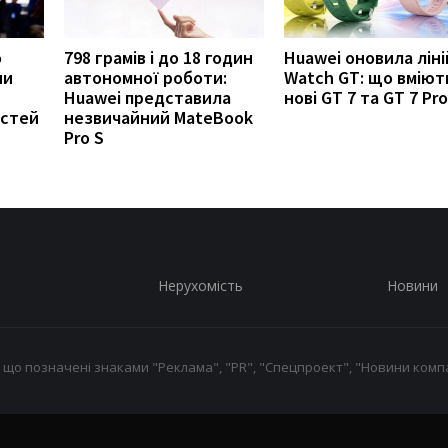
о
798 грамів і до 18 годин
Huawei оновила ліні
ни
автономної роботи:
Watch GT: що вміют
Huawei представила
нові GT 7 та GT 7 Pro
остей
незвичайний MateBook
Pro S
Нерухомість
Новини
 що позначені знаками "Реклама", "PR", "Спецпроект", "Новини компа