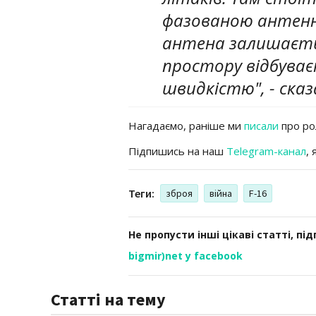
фазованою антенн
антена залишаєть
простору відбуває
швидкістю", - ска
Нагадаємо, раніше ми
писали
про ро
Підпишись на наш
Telegram-канал
,
Теги:
зброя
війна
F-16
Не пропусти інші цікаві статті, пі
bigmir)net у facebook
Статті на тему