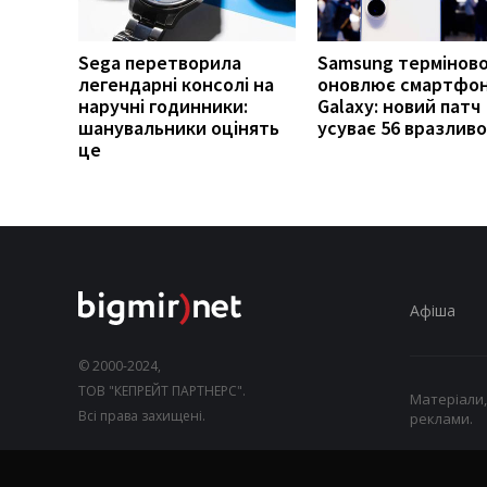
Sega перетворила
Samsung термінов
легендарні консолі на
оновлює смартфо
наручні годинники:
Galaxy: новий патч
шанувальники оцінять
усуває 56 вразлив
це
Афіша
© 2000-2024,
ТОВ "КЕПРЕЙТ ПАРТНЕРС".
Матеріали,
Всі права захищені.
реклами.