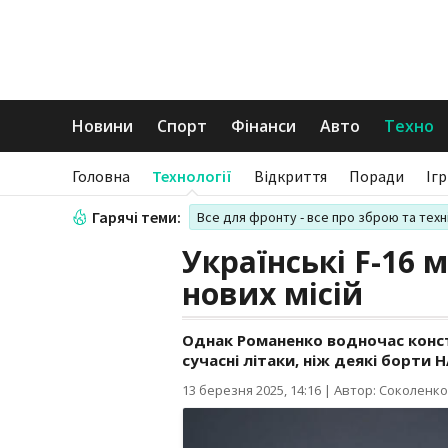
Новини
Спорт
Фінанси
Авто
Техно
Головна
Технології
Відкриття
Поради
Іг
Гарячі теми:
Все для фронту - все про зброю та техн
Українські F-16 
нових місій
Однак Романенко водночас конста
сучасні літаки, ніж деякі борти 
13 березня 2025, 14:16
|
Автор: Соколенко