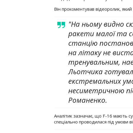
Він прокоментував відеоролик, який з
"На ньому видно с
ракети малої та се
станцію постановк
на літаку не виста
тренувальним, нав
Льотчика готувал
екстремальних умо
несиметричною під
Романенко.
Аналітик зазначає, що F-16 мають с
спеціально проводилася під умови вій