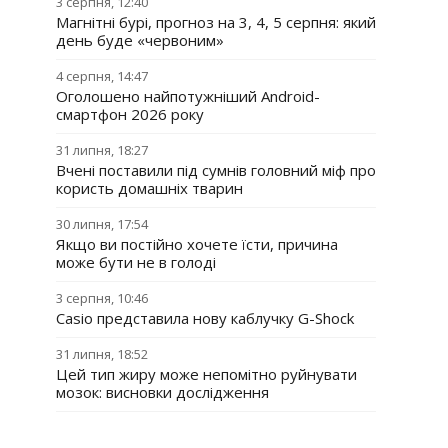
3 серпня, 12:40
Магнітні бурі, прогноз на 3, 4, 5 серпня: який
день буде «червоним»
4 серпня, 14:47
Оголошено найпотужніший Android-
смартфон 2026 року
31 липня, 18:27
Вчені поставили під сумнів головний міф про
користь домашніх тварин
30 липня, 17:54
Якщо ви постійно хочете їсти, причина
може бути не в голоді
3 серпня, 10:46
Casio представила нову каблучку G-Shock
31 липня, 18:52
Цей тип жиру може непомітно руйнувати
мозок: висновки дослідження