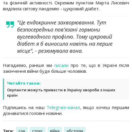
та фізичній активності. Окремим пунктом Марта Лисевич
виділила світову пандемію - цукровий діабет.
"Це ендокринне захворювання. Тут
безпосередньо пов'язані гормони
вуглеводного профілю. Тому цукровий
діабет я б виносила навіть на перше
місце", - резюмувала вона.
Нагадаємо, раніше ми
писали
про те, що в Україні після
закінчення війни буде більше чоловіків.
Читайте також:
Окупанти можуть привести в Україну хвороби з інших
країн
Підпишись на наш
Telegram-канал
, якщо хочеш першим
дізнаватися головні новини.
Теги:
сон
стрес
війна
обстріли