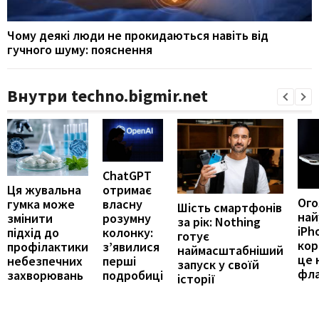
Чому деякі люди не прокидаються навіть від
гучного шуму: пояснення
Внутри techno.bigmir.net
ChatGPT
отримає
Ця жувальна
Ог
власну
гумка може
Шість смартфонів
най
розумну
змінити
за рік: Nothing
iPh
колонку:
підхід до
готує
кор
з’явилися
профілактики
наймасштабніший
це 
перші
небезпечних
запуск у своїй
фл
подробиці
захворювань
історії