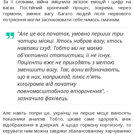
За її словами, війна зміцнила зв'язок емоцій і цифр на
вагах. Постійний хронічний процес, зокрема, через
гормони, змінює вагу. Багато людей після нервового
потрясіння могли заспокоювати себе чимось смачним.
"Але це все початок, умовно перших три-
чотири місяці. Хтось набрав вагу, хтось
навпаки схуд. Тобто ми не маємо
об'єктивної статистики, її не існує.
Пацієнти вже не приходять з метою
зменшити вагу. Так, вони відзначають,
що в них, наприклад, плюс п'ять
кілограмів від початку
повномасштабного вторгнення", -
зазначила фахівець.
Але навіть попри це, українці на перше місце виносять
показники аналізів. Тобто, цікаве саме здоров'я, аніж
відображення в дзеркалі. А щодо гормону кортизолу, то
керувати ним можна завдяки збалансованому харчуванню