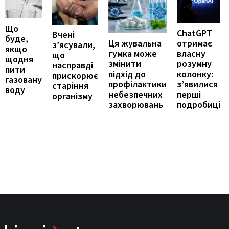
Що
ChatGPT
Вчені
буде,
отримає
Ця жувальна
з’ясували,
якщо
власну
гумка може
що
щодня
розумну
змінити
насправді
пити
колонку:
підхід до
прискорює
газовану
з’явилися
профілактики
старіння
воду
перші
небезпечних
організму
подробиці
захворювань