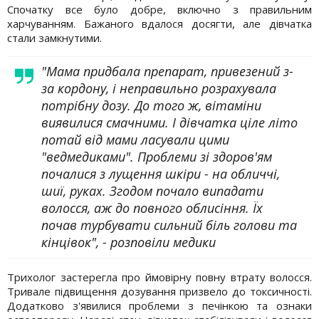
Спочатку все було добре, включно з правильним
харчуванням. Бажаного вдалося досягти, але дівчатка
стали замкнутими.
"Мама придбала препарат, привезений з-
за кордону, і неправильно розрахувала
потрібну дозу. До того ж, вітаміни
виявилися смачними. І дівчатка ціле літо
потай від мами ласували цими
"ведмедиками". Проблеми зі здоров'ям
почалися з лущення шкіри - на обличчі,
шиї, руках. Згодом почало випадати
волосся, аж до повного облисіння. Їх
почав турбувати сильний біль голови та
кінцівок", - розповіли медики
Трихолог застерегла про ймовірну повну втрату волосся.
Тривале підвищення дозування призвело до токсичності.
Додатково з'явилися проблеми з печінкою та ознаки