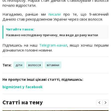
остеопорозу. Наразі стан дівчаток стабілізували і волосся
почало відростати.
Нагадаємо, раніше ми
писали
про те, що 9-місячний
Данило став рекордсменом України через своє волосся.
Читайте також:
Названо несподівану причину, яка веде до раку матки
Підпишись на наш
Telegram-канал
, якщо хочеш першим
дізнаватися головні новини.
Теги:
діти
волосся
вітаміни
Не пропусти інші цікаві статті, підпишись:
bigmir)net у facebook
Статті на тему