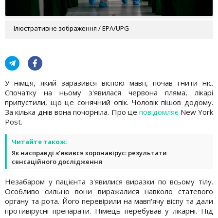
Ілюстративне зображення / EPA/UPG
У німця, який заразився віспою мавп, почав гнити ніс.
Спочатку на ньому з'явилася червона пляма, лікарі
припустили, що це сонячний опік. Чоловік пішов додому.
За кілька днів вона почорніла. Про це
повідомляє
New York
Post.
Читайте також:
Як насправді з'явився коронавірус: результати
сенсаційного дослідження
Незабаром у пацієнта з'явилися виразки по всьому тілу.
Особливо сильно вони виражалися навколо статевого
органу та рота. Його перевірили на мавп'ячу віспу та дали
противірусні препарати. Німець перебував у лікарні. Під