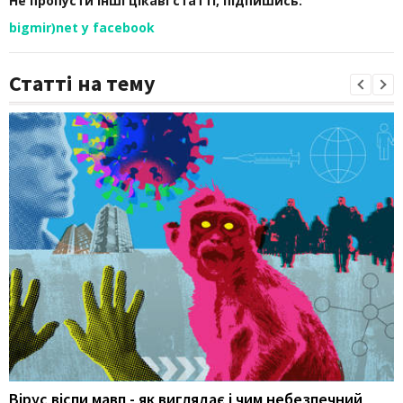
Не пропусти інші цікаві статті, підпишись:
bigmir)net у facebook
Статті на тему
Вірус віспи мавп - як виглядає і чим небезпечний