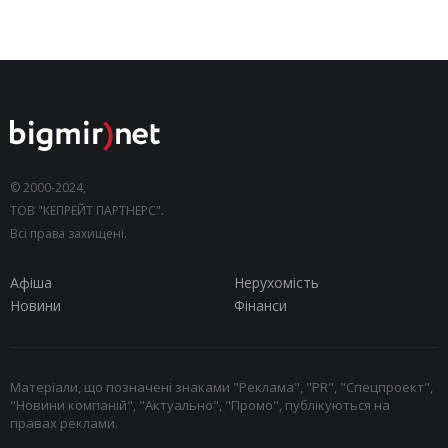
© 2000-2024,
ТОВ "КЕПРЕЙТ ПАРТНЕРС".
Всі права захищені.
Афіша
Нерухомість
Новини
Фінанси
Матеріали, що позначені знаками "Реклама", "PR", "Спецпроект",
"Новини компаній", "Актуально", "Промо", публікуються на
правах реклами.