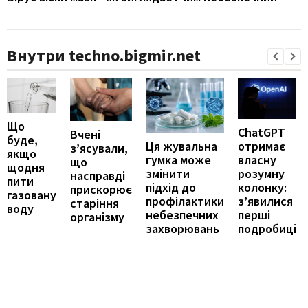
Внутри techno.bigmir.net
Що
ChatGPT
Вчені
буде,
отримає
Ця жувальна
з’ясували,
якщо
власну
гумка може
що
щодня
розумну
змінити
насправді
пити
колонку:
підхід до
прискорює
газовану
з’явилися
профілактики
старіння
воду
перші
небезпечних
організму
подробиці
захворювань