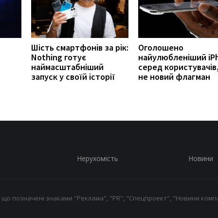
Шість смартфонів за рік:
Оголошено
Nothing готує
найулюбленіший iP
наймасштабніший
серед користувачів,
запуск у своїй історії
не новий флагман
Нерухомість
Новини
 що позначені знаками "Реклама", "PR", "Спецпроект", "Новини компа