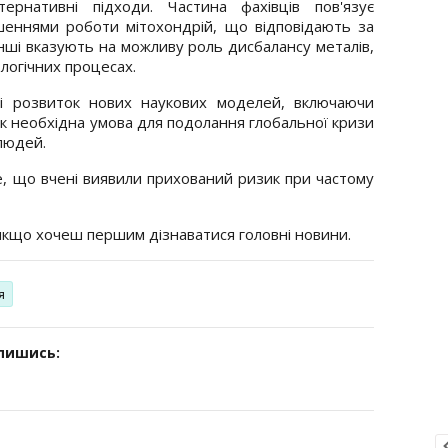
ернативні підходи. Частина фахівців пов'язує
еннями роботи мітохондрій, що відповідають за
нші вказують на можливу роль дисбалансу металів,
ологічних процесах.
 і розвиток нових наукових моделей, включаючи
як необхідна умова для подолання глобальної кризи
 людей.
, що вчені виявили прихований ризик при частому
 якщо хочеш першим дізнаватися головні новини.
я
дпишись: