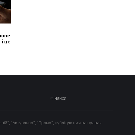
Apple скуповує пам'ять
Big Walk стала голо
hone
за будь-яку ціну, але
сюрпризом 2026 року
 і це
нових iPhone все одно
кооперативна
може не вистачити
головоломка підкор
критиків
Фінанси
ній", "Актуально", "Промо", публікуються на правах