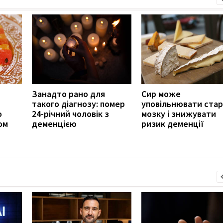
Занадто рано для
Сир може
такого діагнозу: помер
уповільнювати стар
о
24-річний чоловік з
мозку і знижувати
ом
деменцією
ризик деменції