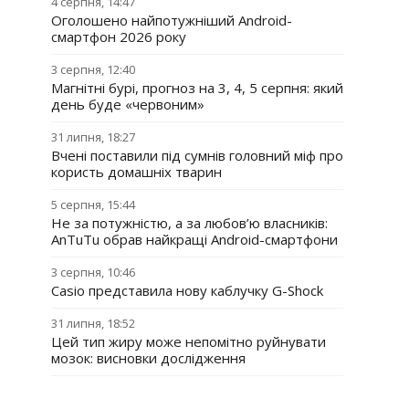
4 серпня, 14:47
Оголошено найпотужніший Android-
смартфон 2026 року
3 серпня, 12:40
Магнітні бурі, прогноз на 3, 4, 5 серпня: який
день буде «червоним»
31 липня, 18:27
Вчені поставили під сумнів головний міф про
користь домашніх тварин
5 серпня, 15:44
Не за потужністю, а за любов’ю власників:
AnTuTu обрав найкращі Android-смартфони
3 серпня, 10:46
Casio представила нову каблучку G-Shock
31 липня, 18:52
Цей тип жиру може непомітно руйнувати
мозок: висновки дослідження