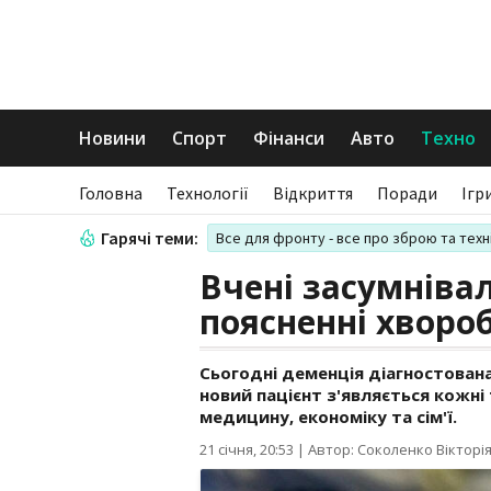
Новини
Спорт
Фінанси
Авто
Техно
Головна
Технології
Відкриття
Поради
Ігр
Гарячі теми:
Все для фронту - все про зброю та техн
Вчені засумніва
поясненні хворо
Сьогодні деменція діагностована 
новий пацієнт з'являється кожні
медицину, економіку та сім'ї.
21 січня, 20:53
|
Автор: Соколенко Вікторі