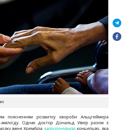
ges
вим поясненням розвитку хвороби Альцгеймера
-амілоїду. Однак доктор Дональд Уівер разом з
мозку імені Крембіла
запропонували
концепцію, яка