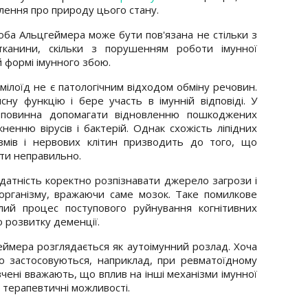
лення про природу цього стану.
оба Альцгеймера може бути пов'язана не стільки з
канини, скільки з порушенням роботи імунної
й формі імунного збою.
ілоїд не є патологічним відходом обміну речовин.
сну функцію і бере участь в імунній відповіді. У
 повинна допомагати відновленню пошкоджених
ненню вірусів і бактерій. Однак схожість ліпідних
змів і нервових клітин призводить до того, що
ти неправильно.
здатність коректно розпізнавати джерело загрози і
 організму, вражаючи саме мозок. Таке помилкове
лий процес поступового руйнування когнітивних
о розвитку деменції.
еймера розглядається як аутоімунний розлад. Хоча
що застосовуються, наприклад, при ревматоїдному
вчені вважають, що вплив на інші механізми імунної
і терапевтичні можливості.