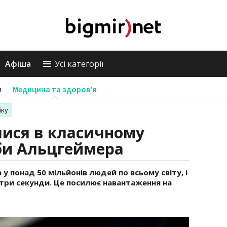
Афіша
Усі категорії
и
Медицина та здоров'я
іку
лися в класичному
би Альцгеймера
у понад 50 мільйонів людей по всьому світу, і
 три секунди. Це посилює навантаження на
я