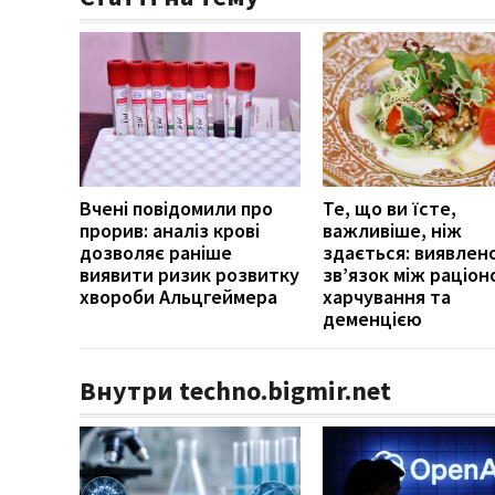
Вчені повідомили про
Те, що ви їсте,
прорив: аналіз крові
важливіше, ніж
дозволяє раніше
здається: виявлен
виявити ризик розвитку
зв’язок між раціон
хвороби Альцгеймера
харчування та
деменцією
Внутри techno.bigmir.net