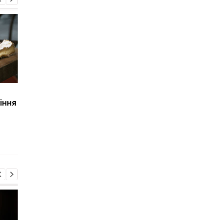
Як головоломки
Лікар перерахував п'
іння
впливають на ризик
симптомів деменції, 
деменції: висновки
проявляються навіть
дослідників
без проблем із
пам'яттю