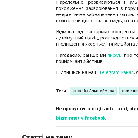
Паралельно розвиваються і альт
походження захворювання з поруш
енергетичне забезпечення клітин. І
включаючи цинк, залізо і мідь, в пат
Відмова від застарілих концепцій
аутоімунний підхід, розглядаються 
і поліпшення якості життя мільйонів
Нагадаємо, раніше ми
писали
про те
прийомі антибіотиків.
Підпишись на наш
Telegram-канал
,
Теги:
хвороба Альцгеймера
деменці
Не пропусти інші цікаві статті, пі
bigmir)net у facebook
Статті на тему