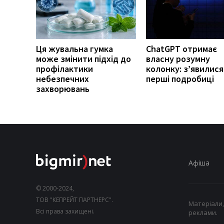
Ця жувальна гумка
ChatGPT отримає
може змінити підхід до
власну розумну
профілактики
колонку: з’явилися
небезпечних
перші подробиці
захворювань
Афіша
© 2000-2024,
ТОВ "КЕПРЕЙТ ПАРТНЕРС".
Матеріали,
Всі права захищені.
реклами.