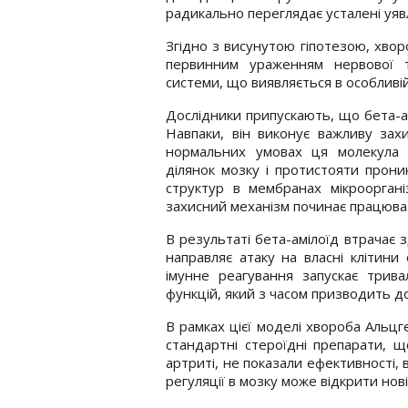
радикально переглядає усталені уяв
Згідно з висунутою гіпотезою, хвор
первинним ураженням нервової т
системи, що виявляється в особливі
Дослідники припускають, що бета-ам
Навпаки, він виконує важливу захи
нормальних умовах ця молекула
ділянок мозку і протистояти проник
структур в мембранах мікрооргані
захисний механізм починає працюва
В результаті бета-амілоїд втрачає 
направляє атаку на власні клітини
імунне реагування запускає трива
функцій, який з часом призводить д
В рамках цієї моделі хвороба Альцг
стандартні стероїдні препарати, 
артриті, не показали ефективності, 
регуляції в мозку може відкрити нов