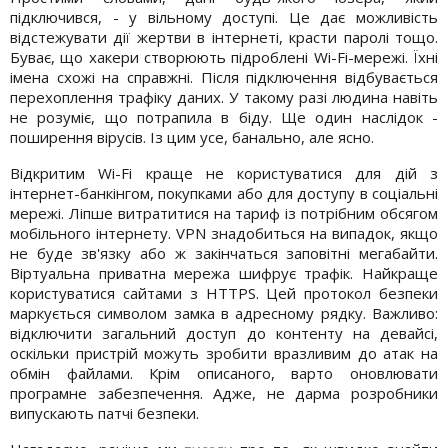
підключився, - у вільному доступі. Це дає можливість
відстежувати дії жертви в інтернеті, красти паролі тощо.
Буває, що хакери створюють підроблені Wi-Fi-мережі. Їхні
імена схожі на справжні. Після підключення відбувається
перехоплення трафіку даних. У такому разі людина навіть
не розуміє, що потрапила в біду. Ще один наслідок -
поширення вірусів. Із цим усе, банально, але ясно.
Відкритим Wi-Fi краще не користуватися для дій з
інтернет-банкінгом, покупками або для доступу в соціальні
мережі. Ліпше витратитися на тариф із потрібним обсягом
мобільного інтернету. VPN знадобиться на випадок, якщо
не буде зв'язку або ж закінчаться заповітні мегабайти.
Віртуальна приватна мережа шифрує трафік. Найкраще
користуватися сайтами з HTTPS. Цей протокол безпеки
маркується символом замка в адресному рядку. Важливо:
відключити загальний доступ до контенту на девайсі,
оскільки пристрій можуть зробити вразливим до атак на
обмін файлами. Крім описаного, варто оновлювати
програмне забезпечення. Адже, не дарма розробники
випускають патчі безпеки.