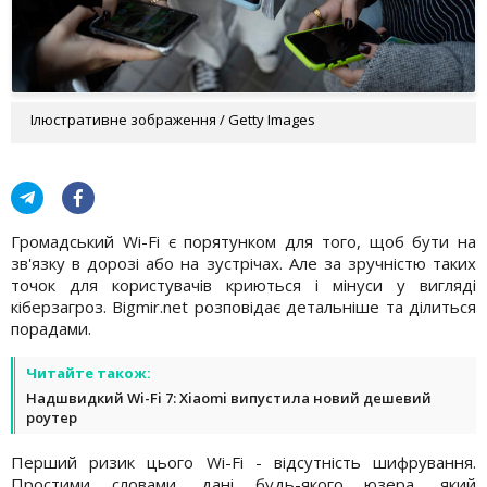
Ілюстративне зображення / Getty Images
Громадський Wi-Fi є порятунком для того, щоб бути на
зв'язку в дорозі або на зустрічах. Але за зручністю таких
точок для користувачів криються і мінуси у вигляді
кіберзагроз. Bigmir.net розповідає детальніше та ділиться
порадами.
Читайте також:
Надшвидкий Wi-Fi 7: Xiaomi випустила новий дешевий
роутер
Перший ризик цього Wi-Fi - відсутність шифрування.
Простими словами, дані будь-якого юзера, який