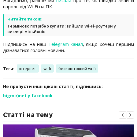
Нагадаємо, раніше ми
писали
про те, як швидко знайти
пароль від Wi-Fi на ПК.
Читайте також:
Терміново потрібно купити: вийшли Wi-Fi-роутери у
вигляді міньйонів
Підпишись на наш
Telegram-канал
, якщо хочеш першим
дізнаватися головні новини.
Теги:
інтернет
wi-fi
безкоштовний wi-fi
Не пропусти інші цікаві статті, підпишись:
bigmir)net у facebook
Статті на тему