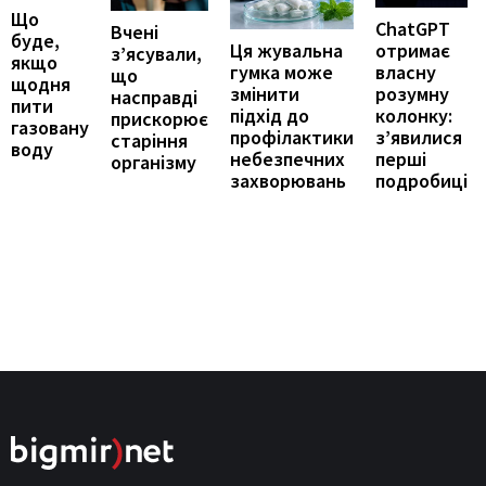
Що
ChatGPT
Вчені
буде,
отримає
Ця жувальна
з’ясували,
якщо
власну
гумка може
що
щодня
розумну
змінити
насправді
пити
колонку:
підхід до
прискорює
газовану
з’явилися
профілактики
старіння
воду
перші
небезпечних
організму
подробиці
захворювань