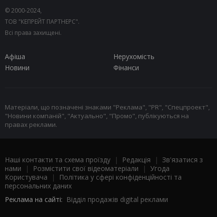
© 2000-2024,
ТОВ "КЕПРЕЙТ ПАРТНЕРС".
Всі права захищені.
Афіша
Нерухомість
Новини
Фінанси
Матеріали, що позначені знаками "Реклама", "PR", "Спецпроект",
"Новини компаній", "Актуально", "Промо", публікуються на
правах реклами.
Наші контакти та схема проїзду
|
Редакція
|
Зв'язатися з
нами
|
Розмістити свої відеоматеріали
|
Угода
Користувача
|
Політика у сфері конфіденційності та
персональних даних
Реклама на сайті:
Відділ продажів digital реклами