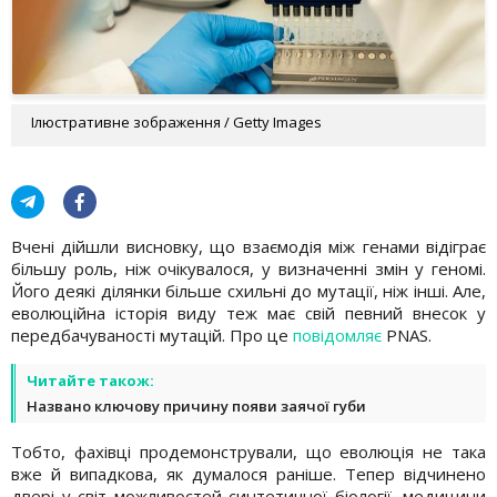
Ілюстративне зображення / Getty Images
Вчені дійшли висновку, що взаємодія між генами відіграє
більшу роль, ніж очікувалося, у визначенні змін у геномі.
Його деякі ділянки більше схильні до мутації, ніж інші. Але,
еволюційна історія виду теж має свій певний внесок у
передбачуваності мутацій. Про це
повідомляє
PNAS.
Читайте також:
Названо ключову причину появи заячої губи
Тобто, фахівці продемонстрували, що еволюція не така
вже й випадкова, як думалося раніше. Тепер відчинено
двері у світ можливостей синтетичної біології, медицини