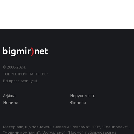
© 2000-2024,
ТОВ "КЕПРЕЙТ ПАРТНЕРС".
Всі права захищені.
Афіша
Нерухомість
Новини
Фінанси
Матеріали, що позначені знаками "Реклама", "PR", "Спецпроект",
"Новини компаній", "Актуально", "Промо", публікуються на