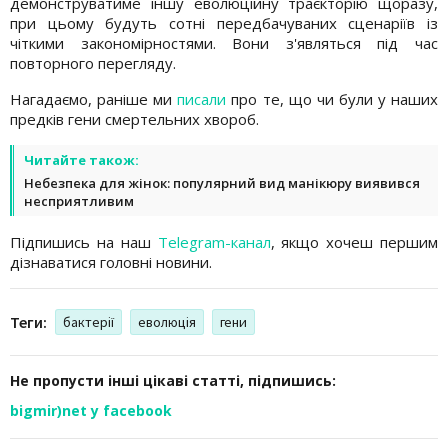
демонструватиме іншу еволюційну траєкторію щоразу,
при цьому будуть сотні передбачуваних сценаріїв із
чіткими закономірностями. Вони з'являться під час
повторного перегляду.
Нагадаємо, раніше ми
писали
про те, що чи були у наших
предків гени смертельних хвороб.
Читайте також:
Небезпека для жінок: популярний вид манікюру виявився
несприятливим
Підпишись на наш
Telegram-канал
, якщо хочеш першим
дізнаватися головні новини.
Теги:
бактерії
еволюція
гени
Не пропусти інші цікаві статті, підпишись:
bigmir)net у facebook