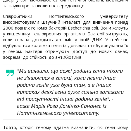
та науки про навколишнє середовище.
Співробітники Ноттінгемського університету
використовували штучний інтелект для вивчення понад
2000 повних геномів бактерій Escherichia coli. Вони живуть
у кишечнику теплокровних організмів. Бактерії хитрують,
коли справа доходить до змін у їхній ДНК. У цей час
відбувається крадіжка генів із довкілля та вбудовування їх
у геном. Бактерії отримують доступ до нових ознак,
зокрема, до стійкості до антибіотиків.
"Ми виявили, що деякі родини генів ніколи
не з'являлися в геномі, коли певна інша
родина генів уже була там, а в інших
випадках деякі гени дуже сильно залежали
від присутності іншої родини генів", -
каже Марія Роза Домінго-Сананес із
Ноттінгемського університету.
Тобто, історія геному здатна визначити, які гени йому