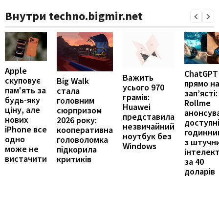
Внутри techno.bigmir.net
Apple
ChatGPT
Важить
скуповує
Big Walk
прямо н
усього 970
пам'ять за
стала
зап’ясті:
грамів:
будь-яку
головним
Rollme
Huawei
ціну, але
сюрпризом
анонсув
представила
нових
2026 року:
доступн
незвичайний
iPhone все
кооперативна
годинни
ноутбук без
одно
головоломка
з штучн
Windows
може не
підкорила
інтелек
вистачити
критиків
за 40
доларів