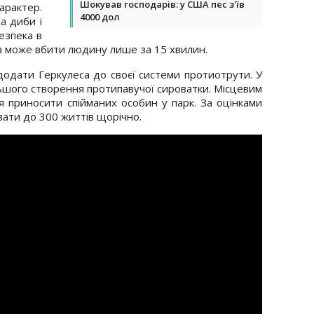
Шокував господарів: у США пес з'їв
арактер.
4000 дол
а диби і
езпека в
а може вбити людину лише за 15 хвилин.
додати Геркулеса до своєї системи протиотрути. У
ьшого створення протипавучої сироватки. Місцевим
я приносити спійманих особин у парк. За оцінками
вати до 300 життів щорічно.