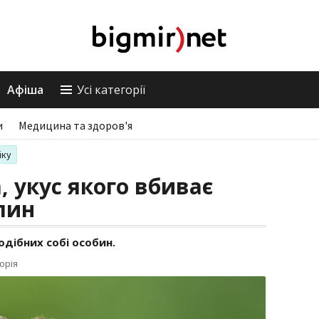
Афіша
Усі категорії
и
Медицина та здоров'я
іку
 укус якого вбиває
лин
дібних собі особин.
орія