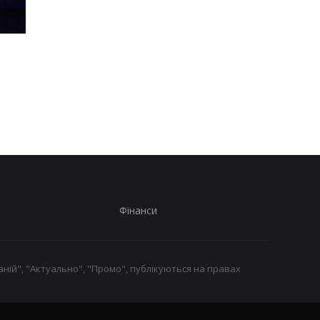
Шість смартфонів за рік:
Оголошено
Nothing готує
найулюбленіший iPh
наймасштабніший
серед користувачів, 
запуск у своїй історії
не новий флагман
Фінанси
ній", "Актуально", "Промо", публікуються на правах