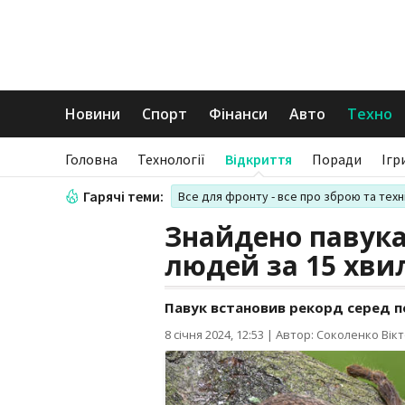
Новини
Спорт
Фінанси
Авто
Техно
Головна
Технології
Відкриття
Поради
Ігр
Гарячі теми:
Все для фронту - все про зброю та техн
Знайдено павука,
людей за 15 хви
Павук встановив рекорд серед по
8 січня 2024, 12:53
|
Автор: Соколенко Вікт