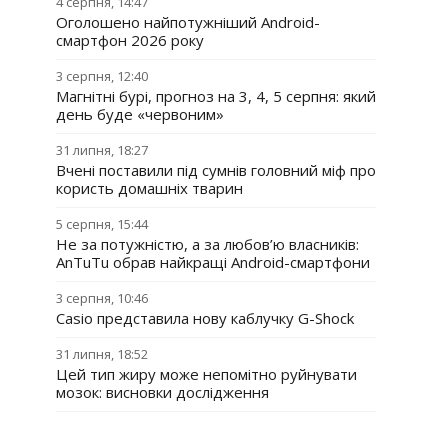
4 серпня, 14:47
Оголошено найпотужніший Android-
смартфон 2026 року
3 серпня, 12:40
Магнітні бурі, прогноз на 3, 4, 5 серпня: який
день буде «червоним»
31 липня, 18:27
Вчені поставили під сумнів головний міф про
користь домашніх тварин
5 серпня, 15:44
Не за потужністю, а за любов’ю власників:
AnTuTu обрав найкращі Android-смартфони
3 серпня, 10:46
Casio представила нову каблучку G-Shock
31 липня, 18:52
Цей тип жиру може непомітно руйнувати
мозок: висновки дослідження