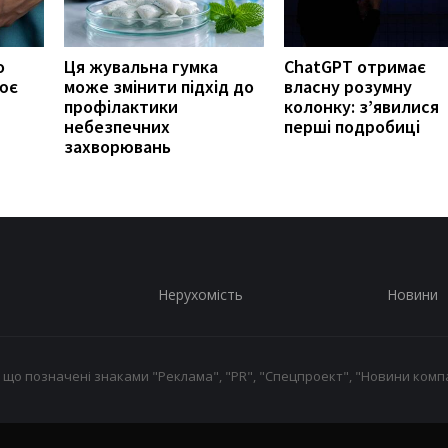
о
Ця жувальна гумка
ChatGPT отримає
ює
може змінити підхід до
власну розумну
профілактики
колонку: з’явилися
небезпечних
перші подробиці
захворювань
Нерухомість
Новини
 що позначені знаками "Реклама", "PR", "Спецпроект", "Новини компа