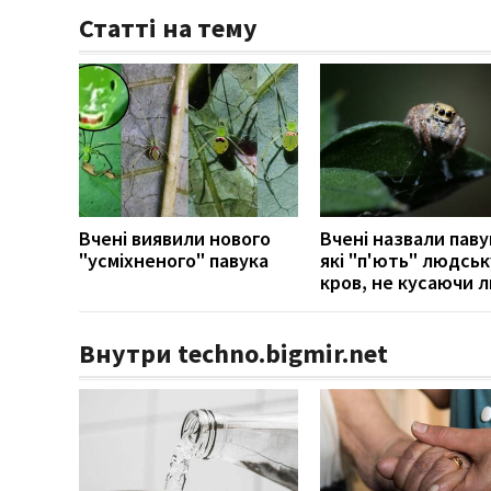
Статті на тему
Вчені виявили нового
Вчені назвали паву
"усміхненого" павука
які "п'ють" людськ
кров, не кусаючи 
Внутри techno.bigmir.net