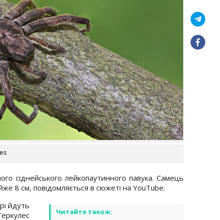
ges
шого сіднейського лейкопаутинного павука. Самець
йже 8 см, повідомляється в сюжеті на YouTube.
рі йдуть
Читайте також:
 Геркулес