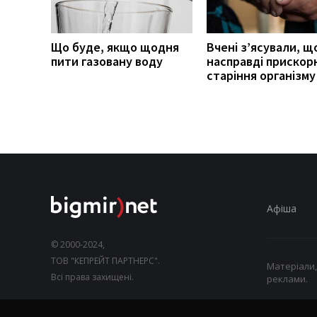
Що буде, якщо щодня
Вчені з’ясували, щ
пити газовану воду
насправді прискор
старіння організму
Афіша
© 2000-2024,
ТОВ "КЕПРЕЙТ ПАРТНЕРС".
Матеріали,
Всі права захищені.
реклами.