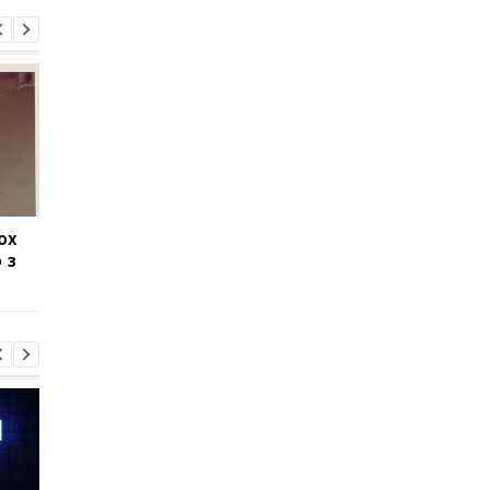
ох
Кошмар арханофоба:
Фобія багатьох: учен
 з
вчені показали павука-
відкрили нові види
гіганта у воді
отруйних павуків