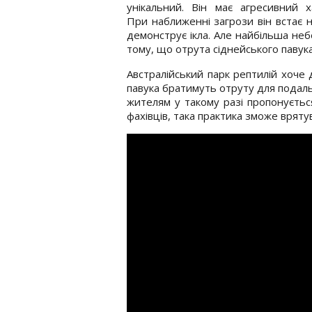
унікальний. Він має агресивний х
При наближенні загрози він встає н
демонструє ікла. Але найбільша неб
тому, що отрута сіднейського павук
Австралійський парк рептилій хоче 
павука братимуть отруту для подал
жителям у такому разі пропонуєтьс
фахівців, така практика зможе вряту