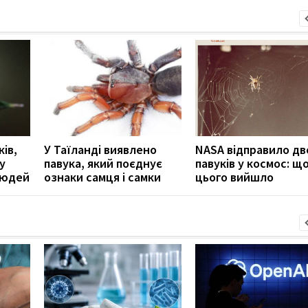
ків,
У Таїланді виявлено
NASA відправило дв
у
павука, який поєднує
павуків у космос: що
людей
ознаки самця і самки
цього вийшло