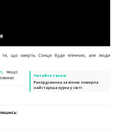
те, що смерть Сонця буде епічною, але люди
л
, якщо
Читайте також:
новини.
Рекордсменка за віком: померла
найстаріша курка у світі
дпишись: